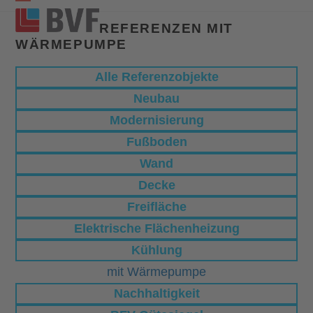
Open
Close
REFERENZEN MIT
mobile
mobile
WÄRMEPUMPE
menu
menu
Alle Referenzobjekte
Neubau
Modernisierung
Fußboden
Wand
Decke
Freifläche
Elektrische Flächenheizung
Kühlung
mit Wärmepumpe
Nachhaltigkeit