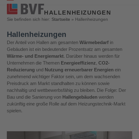
Open
Close
HALLENHEIZUNGEN
mobile
mobile
Sie befinden sich hier:
Startseite
»
Hallenheizungen
menu
menu
Hallenheizungen
Der Anteil von Hallen am gesamten
Wärmebedarf
in
Gebäuden ist ein bedeutender Prozentsatz am gesamten
Wärme- und Energiemarkt
. Darüber hinaus werden für
Unternehmen die Themen
Energieeffizienz
,
CO2-
Reduzierung
und
Nutzung erneuerbarer Energien
ein
zunehmend wichtiger Faktor sein, um dem wachsenden
Preisdruck am Markt standhalten zu können sowie
nachhaltig und wettbewerbsfähig zu bleiben. Die Folge: Der
Bau und die Sanierung von
Hallengebäuden
werden
zukünftig eine große Rolle auf dem Heizungstechnik-Markt
spielen.