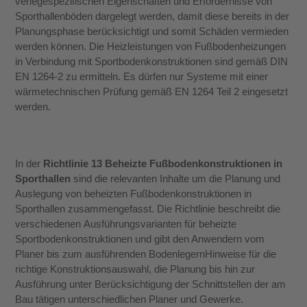
verlegespezifischen Eigenschaften und Erfordernisse von
Sporthallenböden dargelegt werden, damit diese bereits in der
Planungsphase berücksichtigt und somit Schäden vermieden
werden können. Die Heizleistungen von Fußbodenheizungen
in Verbindung mit Sportbodenkonstruktionen sind gemäß DIN
EN 1264-2 zu ermitteln. Es dürfen nur Systeme mit einer
wärmetechnischen Prüfung gemäß EN 1264 Teil 2 eingesetzt
werden.
In der
Richtlinie 13 Beheizte Fußbodenkonstruktionen in
Sporthallen
sind die relevanten Inhalte um die Planung und
Auslegung von beheizten Fußbodenkonstruktionen in
Sporthallen zusammengefasst.
Die
Richtlinie
beschreibt
die
verschiedenen
Ausführungsvarianten
für
beheizte
Sportbodenkonstruktionen und gibt den Anwendern vom
Planer bis zum ausführenden Bodenlegern
Hinweise
für
die
richtige
Konstruktionsauswahl,
die
Planung
bis
hin
zur
Ausführung
unter
Berücksichtigung der Schnittstellen der am
Bau tätigen unterschiedlichen Planer und Gewerke.