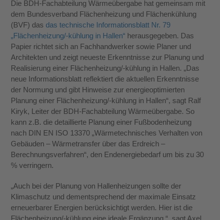
Die BDH-Fachabteilung Wärmeübergabe hat gemeinsam mit
dem Bundesverband Flächenheizung und Flächenkühlung
(BVF) das
das technische Informationsblatt Nr. 79
„Flächenheizung/-kühlung in Hallen“
herausgegeben. Das
Papier richtet sich an Fachhandwerker sowie Planer und
Architekten und zeigt neueste Erkenntnisse zur Planung und
Realisierung einer Flächenheizung/-kühlung in Hallen. „Das
neue Informationsblatt reflektiert die aktuellen Erkenntnisse
der Normung und gibt Hinweise zur energieoptimierten
Planung einer Flächenheizung/-kühlung in Hallen“, sagt Ralf
Kiryk, Leiter der BDH-Fachabteilung Wärmeübergabe. So
kann z.B. die detaillierte Planung einer Fußbodenheizung
nach DIN EN ISO 13370 „Wärmetechnisches Verhalten von
Gebäuden – Wärmetransfer über das Erdreich –
Berechnungsverfahren“, den Endenergiebedarf um bis zu 30
% verringern.
„Auch bei der Planung von Hallenheizungen sollte der
Klimaschutz und dementsprechend der maximale Einsatz
erneuerbarer Energien berücksichtigt werden. Hier ist die
Flächenheizung/-kühlung eine ideale Ergänzung.“, sagt Axel