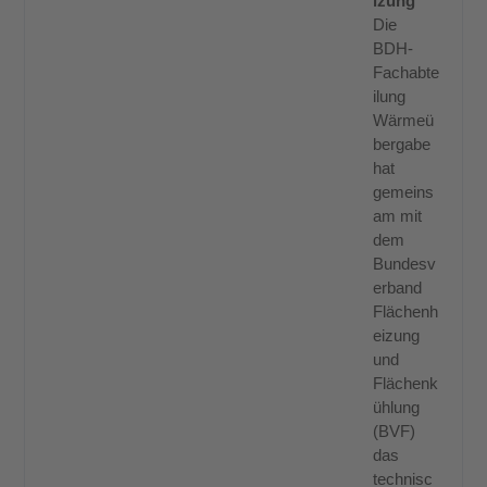
izung
Die
BDH-
Fachabte
ilung
Wärmeü
bergabe
hat
gemeins
am mit
dem
Bundesv
erband
Flächenh
eizung
und
Flächenk
ühlung
(BVF)
das
technisc