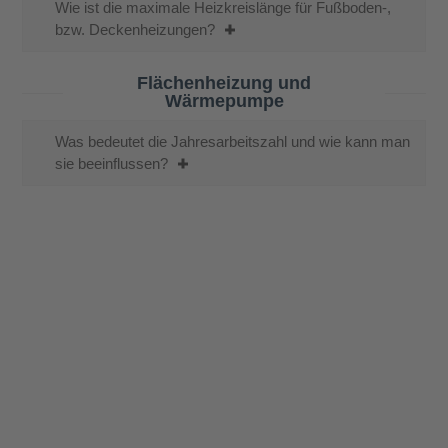
Wie ist die maximale Heizkreislänge für Fußboden-,
bzw. Deckenheizungen?
Flächenheizung und
Wärmepumpe
Was bedeutet die Jahresarbeitszahl und wie kann man
sie beeinflussen?
Die Schnittstellenkoordination zeigt die zwischen den
beteiligten Verbänden abgestimmten Gewerke
übergreifenden Zusammenhänge auf und ergänzt die
geltenden Normen und Technischen Regeln. Sie dient
hauptsächlich der Abstimmung und Koordination bei der
Herstellung von raumflächenintegrierten Heiz- und
Kühlsystemen. Das bedeutet Fußbodenheizung,
Wandheizung, Deckenheizung oder Deckenkühlung.