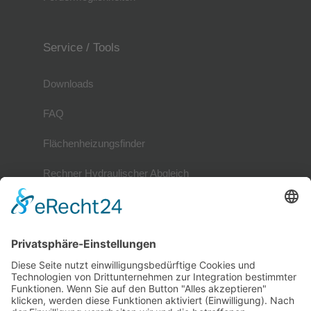
Service / Tools
Downloads
FAQ
Flächenheizungsfinder
Rechner Hydraulischer Abgleich
Mitglieder
Mitgliederverzeichnis
Referenzobjekte