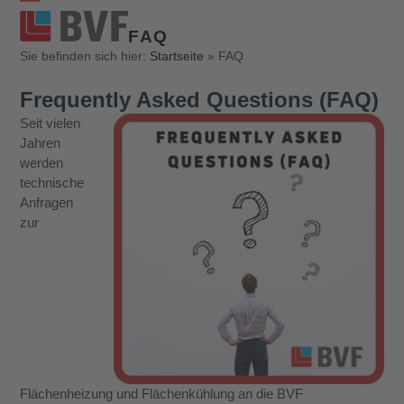
Open
Close
FAQ
mobile
mobile
Sie befinden sich hier:
Startseite
»
FAQ
menu
menu
Frequently Asked Questions (FAQ)
Seit vielen
Jahren
werden
technische
Anfragen
zur
Flächenheizung und Flächenkühlung an die BVF