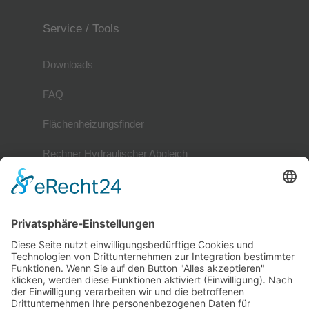
Service / Tools
Downloads
FAQ
Flächenheizungsfinder
Rechner Hydraulischer Abgleich
Mitglieder
Mitgliederverzeichnis
Referenzobjekte