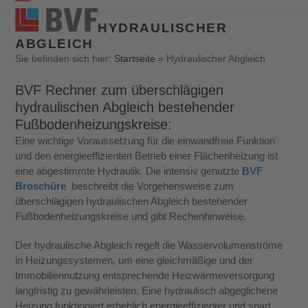
Open
Close
HYDRAULISCHER
mobile
mobile
ABGLEICH
menu
menu
Sie befinden sich hier:
Startseite
»
Hydraulischer Abgleich
BVF Rechner zum überschlägigen
hydraulischen Abgleich bestehender
Fußbodenheizungskreise:
Eine wichtige Voraussetzung für die einwandfreie Funktion
und den energieeffizienten Betrieb einer Flächenheizung ist
eine abgestimmte Hydraulik. Die intensiv genutzte
BVF
Broschüre
beschreibt die Vorgehensweise zum
überschlägigen hydraulischen Abgleich bestehender
Fußbodenheizungskreise und gibt Rechenhinweise.
Der hydraulische Abgleich regelt die Wasservolumenströme
in Heizungssystemen, um eine gleichmäßige und der
Immobiliennutzung entsprechende Heizwärmeversorgung
langfristig zu gewährleisten. Eine hydraulisch abgeglichene
Heizung funktioniert erheblich energieeffizienter und spart