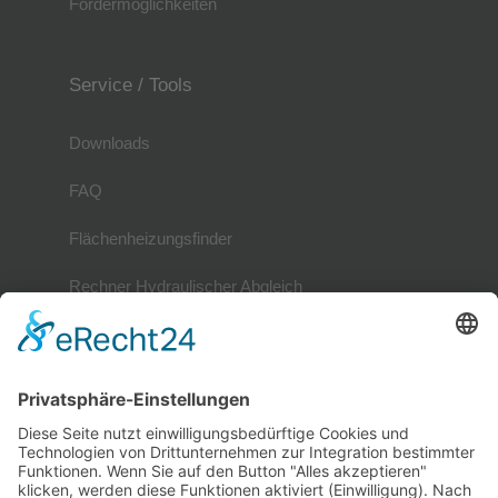
Fördermöglichkeiten
Service / Tools
Downloads
FAQ
Flächenheizungsfinder
Rechner Hydraulischer Abgleich
Mitglieder
Mitgliederverzeichnis
Referenzobjekte