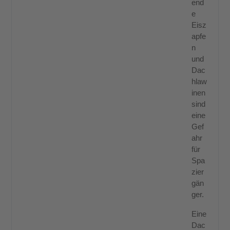
end
e
Eisz
apfe
n
und
Dac
hlaw
inen
sind
eine
Gef
ahr
für
Spa
zier
gän
ger.
Eine
Dac