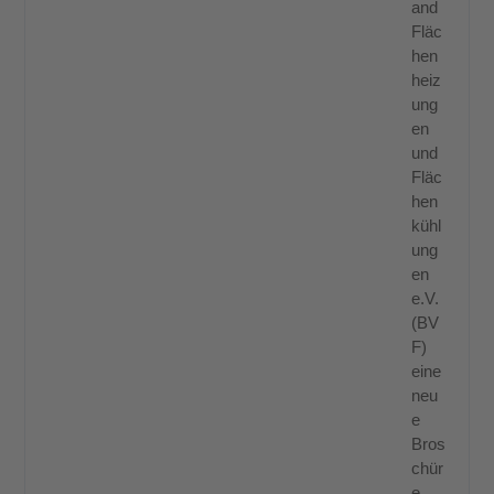
and
Fläc
hen
heiz
ung
en
und
Fläc
hen
kühl
ung
en
e.V.
(BV
F)
eine
neu
e
Bros
chür
e