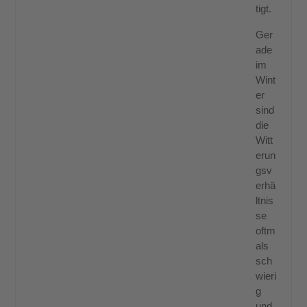
tigt.
Ger
ade
im
Wint
er
sind
die
Witt
erun
gsv
erhä
ltnis
se
oftm
als
sch
wieri
g
und