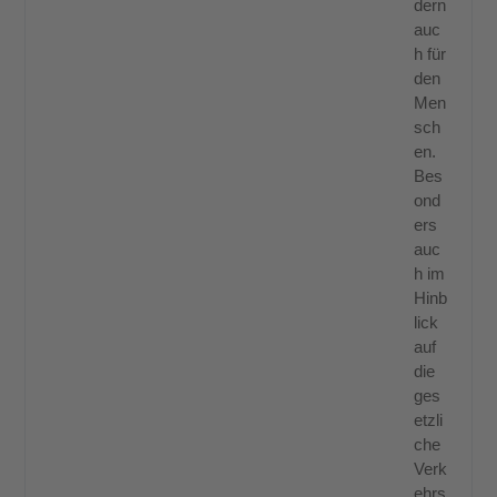
dern
auc
h für
den
Men
sch
en.
Bes
ond
ers
auc
h im
Hinb
lick
auf
die
ges
etzli
che
Verk
ehrs