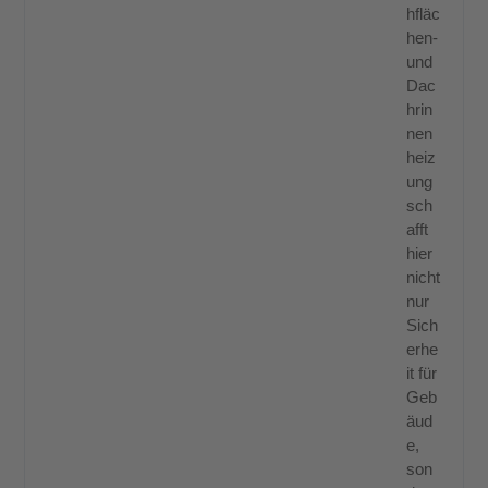
hfläc
hen-
und
Dac
hrin
nen
heiz
ung
sch
afft
hier
nicht
nur
Sich
erhe
it für
Geb
äud
e,
son