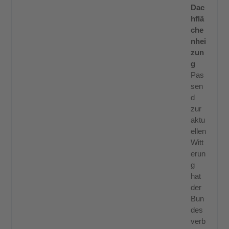
Dac
hflä
che
nhei
zun
g
Pas
sen
d
zur
aktu
ellen
Witt
erun
g
hat
der
Bun
des
verb