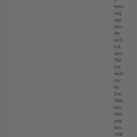
hera
usg
ege
ben,
die
sich
mit
dem
The
ma
elekt
risc
he
Dac
hfläc
hen
heiz
ung
bes
chäf