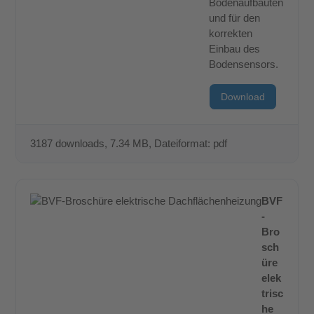
Bodenaufbauten
und für den
korrekten
Einbau des
Bodensensors.
Download
3187 downloads
, 7.34 MB, Dateiformat: pdf
BVF
-
Bro
sch
üre
elek
trisc
he