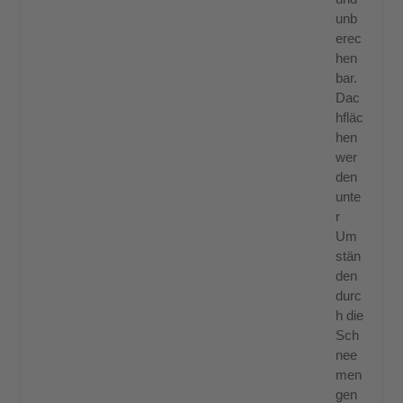
unb
erec
hen
bar.
Dac
hfläc
hen
wer
den
unte
r
Um
stän
den
durc
h die
Sch
nee
men
gen