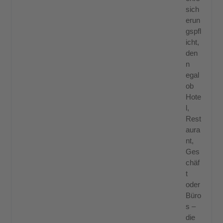
sich
erun
gspfl
icht,
den
n
egal
ob
Hote
l,
Rest
aura
nt,
Ges
chäf
t
oder
Büro
s –
die