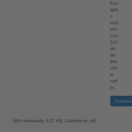
Eisz
apfe
n
müs
sen
zum
Sch
utz
der
Bes
uch
er
runt
er.
Downloa
1664 downloads
, 6.37 MB, Dateiformat: pdf