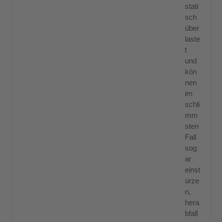
stati
sch
über
laste
t
und
kön
nen
im
schli
mm
sten
Fall
sog
ar
einst
ürze
n,
hera
bfall