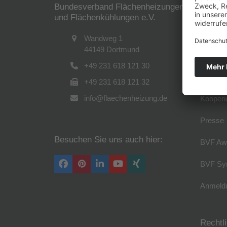
Bundesverband Flächenheizungen
Der B
und Flächenkühlungen e.V.
Verband
Wandweg 1
44149 Dortmund
Führung
+49 231 618 121 30
Arbeitsk
+49 231 618 121 32
info@flaechenheizung.de
Kooperi
Presse
Besuchen Sie uns auch hier:
BVF Aw
BVF Sy
Facebook
Pinterest
LinkedIn
YouTube
Xing
Anmeldu
Rechtl