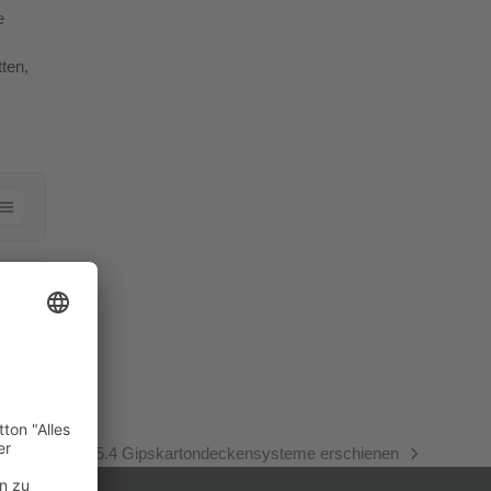
e
tten,
oad
n: Richtlinie 15.4 Gipskartondeckensysteme erschienen