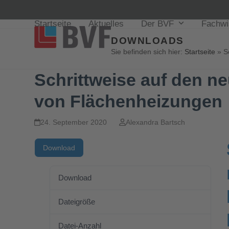
Startseite
Aktuelles
Der BVF
Fachw
DOWNLOADS
Sie befinden sich hier:
Startseite
»
S
Schrittweise auf den n
von Flächenheizungen
24. September 2020
Alexandra Bartsch
Download
Download
877
Dateigröße
1.80 MB
Datei-Anzahl
1