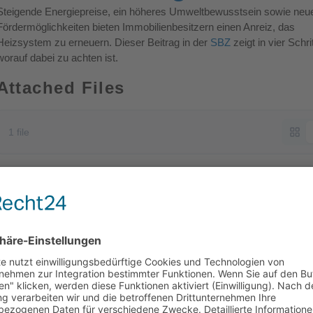
Steigende Energiepreise, ein höheres Umweltbewusstsein sowie neu
Fördermöglichkeiten bieten Immobilienbesitzern einen Anreiz, das
Heizsystem zu erneuern. Dieser Beitrag in der
SBZ
zeigt in vier Schri
worauf dabei zu achten ist.
Attached Files
1 file
SBZ_2020-13_Modernisieren mit FH.pdf
Downl
1.8 MB
- und zukunftsfähig
Presseinformatio
Nächster
Beitrag: