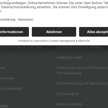
VF
Fachwissen
 & Anreise
Elektrische Flächenheizung
skreis und Geschäftsstelle
Fußbodenheizung
reise
Wandflächenheizung
erende Verbände und Links
Deckenheizung und -kühlung
Hallenheizungen
ard
Modernisierung mit Flächenheiz
Flächenkühlung
mposium
Flächenheizung und Wärmepum
ng Newsletter
Nachhaltigkeit
Referenzobjekte
iches