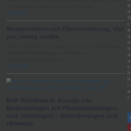
e
die elektrische Flächenheizung eine effizente…
n
weiterlesen
S
i
Modernisieren mit Flächenheizung. Viel
e
pro, wenig contra.
u
n
Die BVF Broschüre beschreibt die zahlreichen Vorteile einer
s
modernen Flächenheizung im Rahmen von
a
Modernisierungsmaßnahmen.
u
weiterlesen
c
h
h
i
e
r
BVF Richtlinie 9: Einsatz von
:
Bodenbelägen auf Flächenheizungen
und -kühlungen – Anforderungen und
Hinweise