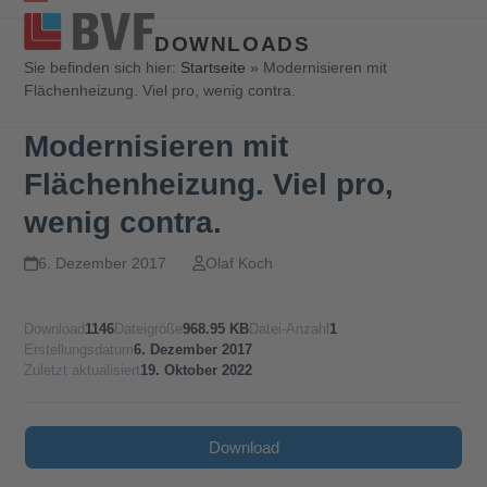
Open
Close
DOWNLOADS
mobile
mobile
Sie befinden sich hier:
Startseite
»
Modernisieren mit
Flächenheizung. Viel pro, wenig contra.
menu
menu
Modernisieren mit
Flächenheizung. Viel pro,
wenig contra.
6. Dezember 2017
Olaf Koch
Download
1146
Dateigröße
968.95 KB
Datei-Anzahl
1
Erstellungsdatum
6. Dezember 2017
Zuletzt aktualisiert
19. Oktober 2022
Download