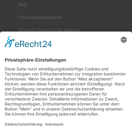
FAQ
Flächenheizungsfinder
Rechner Hydraulischer Abgleich
Mitglieder
Mitgliederverzeichnis
Referenzobjekte
Mitglied werden
Mitglieder-Login