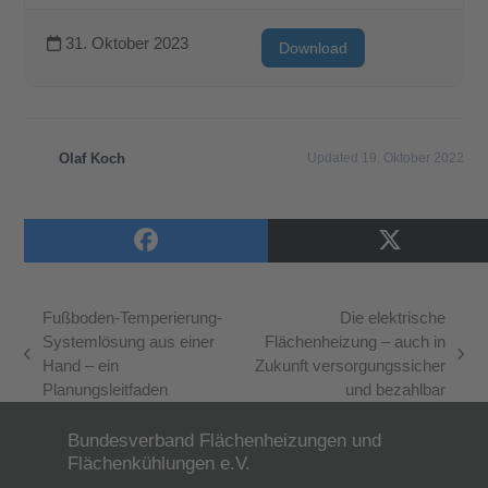
31. Oktober 2023
Download
Olaf Koch
Updated 19. Oktober 2022
Fußboden-Temperierung-
Die elektrische
Systemlösung aus einer
Flächenheizung – auch in
vorheriger
Nächster
Hand – ein
Zukunft versorgungssicher
Beitrag:
Beitrag:
Planungsleitfaden
und bezahlbar
Bundesverband Flächenheizungen und
Flächenkühlungen e.V.