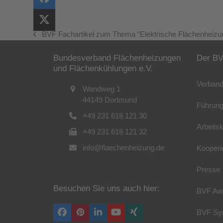
BVF Fachartikel zum Thema “Elektrische Flächenheizu
vorheriger
Beitrag:
Bundesverband Flächenheizungen
Der B
und Flächenkühlungen e.V.
Verband
Wandweg 1
44149 Dortmund
Führung
+49 231 618 121 30
Arbeitsk
+49 231 618 121 32
info@flaechenheizung.de
Kooperi
Presse
Besuchen Sie uns auch hier:
BVF Aw
BVF Sy
Facebook
Pinterest
LinkedIn
YouTube
Xing