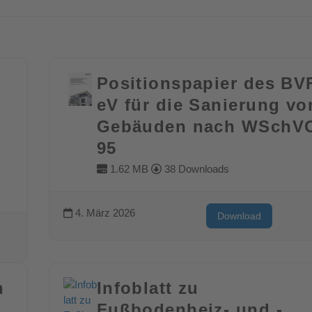
Positionspapier des BV
eV für die Sanierung vo
Gebäuden nach WSchV
95
1.62 MB
38 Downloads
4. März 2026
Download
h
Infoblatt zu
Fußbodenheiz- und -