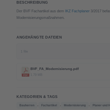
BESCHREIBUNG
Der BVF Fachartikel aus dem
IKZ Fachplaner
3/2017 befas
Modernisierungsmaßnahmen.
ANGEHÄNGTE DATEIEN
1 file
BVF_FA_Modernisierung.pdf
1.79 MB
KATEGORIEN & TAGS
,
,
,
Bauherren
Fachartikel
Modernisierung
Planer und 