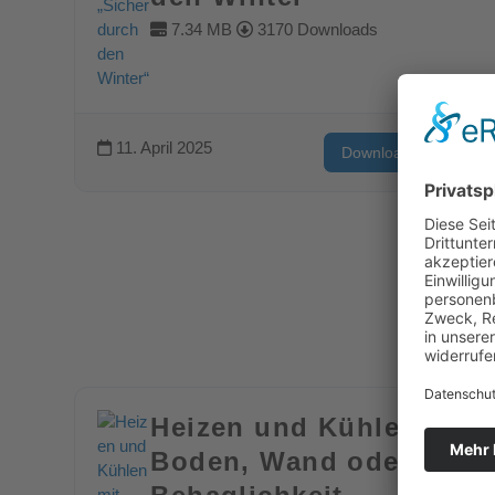
7.34 MB
3170 Downloads
11. April 2025
Download
Heizen und Kühlen mit
Boden, Wand oder Deck