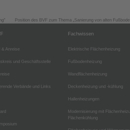
ng”
Position des BVF zum Thema „Sanierung von alten Fußboden
Nächster
Beitrag:
VF
Fachwissen
 & Anreise
Elektrische Flächenheizung
skreis und Geschäftsstelle
Fußbodenheizung
reise
Wandflächenheizung
erende Verbände und Links
Deckenheizung und -kühlung
Hallenheizungen
ard
Modernisierung mit Flächenheiz
Flächenkühlung
mposium