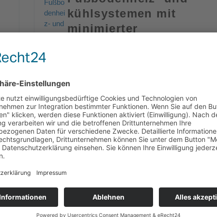
kühlsystemen mit
minimierter
Konstruktionshöhe
2.56 MB
898 Downloads
28. Februar 2024
Download
Fußbodenheizungen für
e:
Firmengebäude: