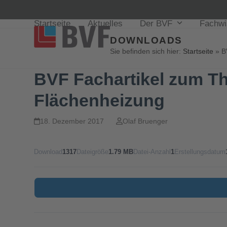
Startseite
Aktuelles
Der BVF
Fachw
DOWNLOADS
Sie befinden sich hier:
Startseite
»
B
BVF Fachartikel zum T
Flächenheizung
18. Dezember 2017
Olaf Bruenger
Download
1317
Dateigröße
1.79 MB
Datei-Anzahl
1
Erstellungsdatum