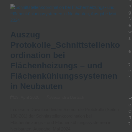
n
g
N
e
w
Auszug
s
Protokolle_Schnittstellenko
l
e
ordination bei
t
Flächenheizungs – und
t
e
Flächenkühlungssystemen
r
in Neubauten
29. April 2020
Alexandra Bartsch
R
e
In diesem Download finden Sie nur die Protokolle (Seiten
c
180-201) der Schnittstellenkoordination bei
h
Flächenheizungs - und Flächenkühlungssystemen in
t
Neubauten. Ausgabe: Mai 2024
l