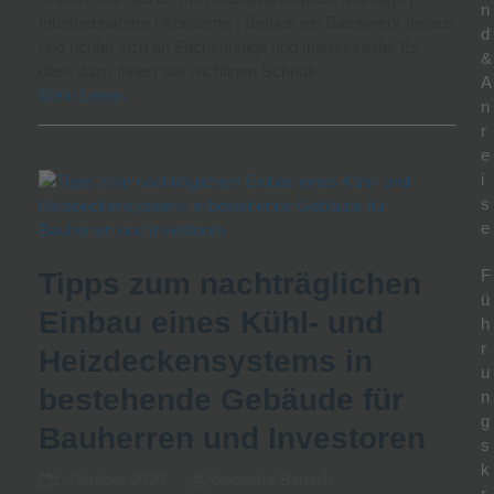
n
Inbetriebnahme | Abnahme | Betrieb ein Basiswerk heraus
d
und richtet sich an Fachkundige und Interessierte. Es
&
dient dazu Ihnen alle wichtigen Schritte…
A
Mehr Lesen
n
r
e
i
s
e
F
Tipps zum nachträglichen
ü
Einbau eines Kühl- und
h
r
Heizdeckensystems in
u
bestehende Gebäude für
n
g
Bauherren und Investoren
s
k
1. Oktober 2020
Alexandra Bartsch
r