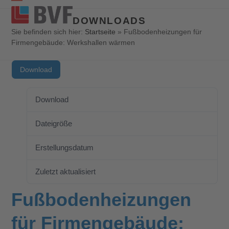
Open
Close
DOWNLOADS
mobile
mobile
Sie befinden sich hier:
Startseite
»
Fußbodenheizungen für
Firmengebäude: Werkshallen wärmen
menu
menu
Download
Download
79
Dateigröße
0.00 KB
Erstellungsdatum
12. Oktober 2023
Zuletzt aktualisiert
3. Juli 2025
Fußbodenheizungen
für Firmengebäude: