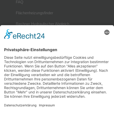
FAQ
Flächenheizungsfinder
Rechner Hydraulischer Abgleich
Mitglieder
Mitgliederverzeichnis
Referenzobjekte
Mitglied werden
Mitglieder-Login
Gütesiegel