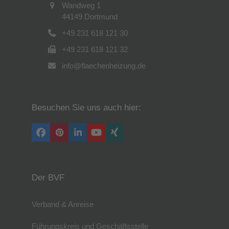
Wandweg 1
44149 Dortmund
+49 231 618 121 30
+49 231 618 121 32
info@flaechenheizung.de
Besuchen Sie uns auch hier:
Facebook
Pinterest
LinkedIn
YouTube
Xing
Der BVF
Verband & Anreise
Führungskreis und Geschäftsstelle