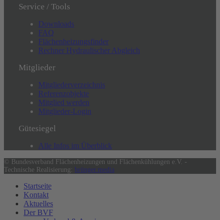
Service / Tools
Downloads
FAQ
Flächenheizungsfinder
Rechner Hydraulischer Abgleich
Mitglieder
Mitgliederverzeichnis
Referenzobjekte
Mitglied werden
Mitglieder-Login
Gütesiegel
Alle Infos im Überblick
© Bundesverband Flächenheizungen und Flächenkühlungen e.V. -
Technische Realisierung:
brünger.media
Startseite
Kontakt
Aktuelles
Der BVF