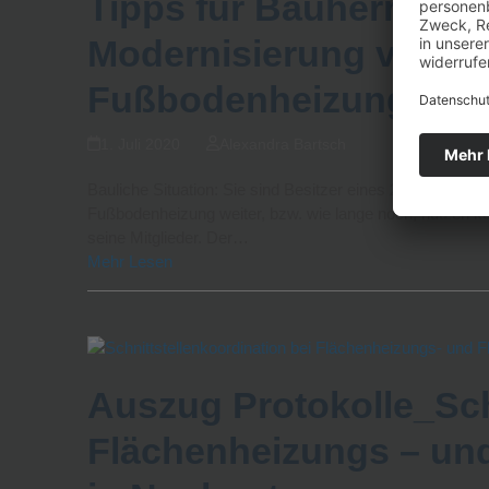
Tipps für Bauherren u
Modernisierung von b
Fußbodenheizungen in
1. Juli 2020
Alexandra Bartsch
Bauliche Situation: Sie sind Besitzer eines 20-30 Jahre 
Fußbodenheizung weiter, bzw. wie lange noch, nutzen 
seine Mitglieder. Der…
Mehr Lesen
Auszug Protokolle_Sch
Flächenheizungs – un