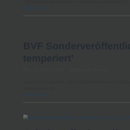
Flächenkühlungssystemen in Neubauten. Ausgabe: Mai
Mehr Lesen
BVF Sonderveröffentli
temperiert’
27. November 2019
Alexandra Bartsch
In diesem Sonderheft stellen Mitgliedsbetriebe des BVF 
kühlsysteme dar.
Mehr Lesen