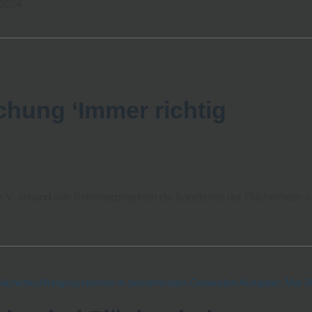
 2024
chung ‘Immer richtig
e.V. anhand von Referenzprojekten die Bandbreite der Flächenheiz- u