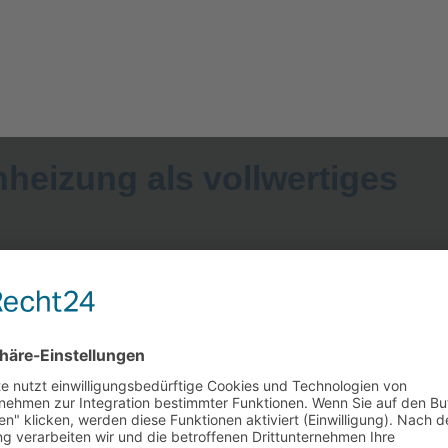
nheizung als vollwertiges
eenergiegesetz (GEG) ab 01.11.2020