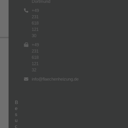
Dortmund
+49
231
618
121
30
+49
231
618
121
32
info@flaechenheizung.de
B
e
s
u
c