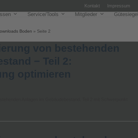
Kontakt
Impressum
issen
Service/Tools
Mitglieder
Gütesiege
ownloads Boden
»
Seite 2
sierung von bestehenden
tand − Teil 2:
ng optimieren
estehenden Anlagen im Gebäudebestand. Teil 2 mit Schwerpunkt