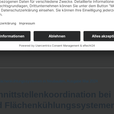
nd Investoren zur
estehenden
 älteren Gebäuden
alten Ein- oder Mehrfamilienhauses und möchten wissen, ob Sie ihre a
können? Diese Frage stellen Bauherren immer wieder an den BVF und
nittstellenkoordination bei
d Flächenkühlungssysteme