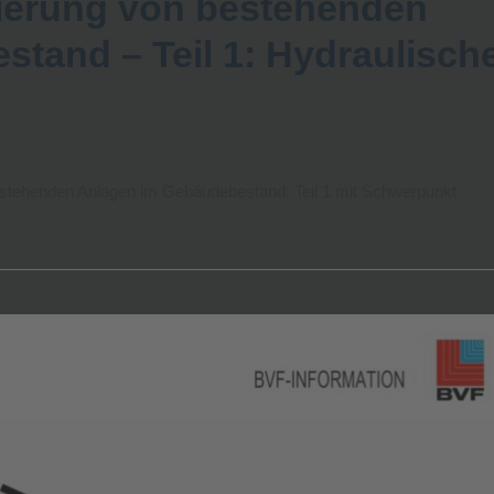
sierung von bestehenden
tand – Teil 1: Hydraulisch
estehenden Anlagen im Gebäudebestand. Teil 1 mit Schwerpunkt