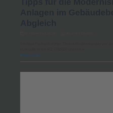
Tipps für die Moderni
Anlagen im Gebäudebes
Abgleich
15. Dezember 2020
Alexandra Bartsch
2-teiliger Fachartikel zum Thema Modernisierung von b
Hydraulik in der IKZ 17/2020 und online.
Mehr Lesen