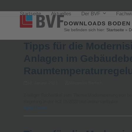
Startseite
Aktuelles
Der BVF
Fachw
DOWNLOADS BODEN
Sie befinden sich hier:
Startseite
»
D
Tipps für die Moderni
Anlagen im Gebäudebes
Raumtemperaturregelu
18. Januar 2021
Alexandra Bartsch
2-teiliger Fachartikel zum Thema Modernisierung von b
Regelung in der IKZ 18/2020 und online verfügbar.
Mehr Lesen