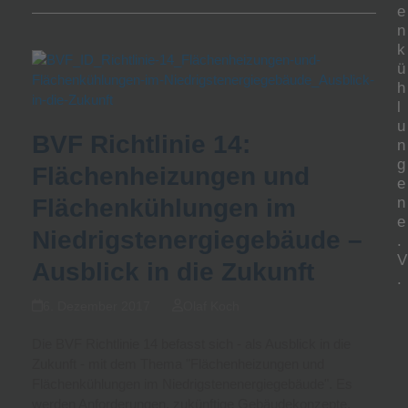
e
n
k
ü
h
l
u
BVF Richtlinie 14:
n
g
Flächenheizungen und
e
Flächenkühlungen im
n
e
Niedrigstenergiegebäude –
.
V
Ausblick in die Zukunft
.
6. Dezember 2017
Olaf Koch
Die BVF Richtlinie 14 befasst sich - als Ausblick in die
Zukunft - mit dem Thema "Flächenheizungen und
Flächenkühlungen im Niedrigstenenergiegebäude". Es
werden Anforderungen, zukünftige Gebäudekonzepte,