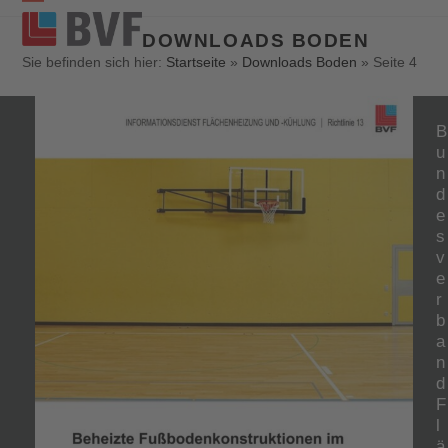
Open
Close
DOWNLOADS BODEN
mobile
mobile
Sie befinden sich hier:
Startseite
»
Downloads Boden
»
Seite 4
menu
menu
B
u
n
d
e
s
v
e
r
b
a
n
d
F
l
ä