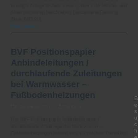
benötigte Anlagentechnik sowie Systeme der Wärme- und
Kätespeicherung beschrieben. (aktualisierte Fassung,
Stand 04/2020)
Mehr Lesen
BVF Positionspapier
Anbindeleitungen /
durchlaufende Zuleitungen
bei Warmwasser –
Fußbodenheizungen
B
e
6. Dezember 2017
Olaf Koch
s
u
Das BVF Positionspapier Anbindeleitungen /
c
durchlaufende Zuleitungen bei Warmwasser –
h
Fußbodenheizungen befasst sich u.a. mit dem Thema der
e