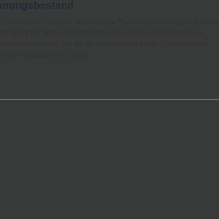
nungsbestand
F Richtlinie 12 befasst sich mit dem Thema "Herstellung dünnschicht
zter/gekühlter Verbundkonstruktionen im Wohnungsbestand". Ein
übergabesystem, das für die Nachrüstung bei der Sanierung und
isierung geeignet ist, ist der…
lesen