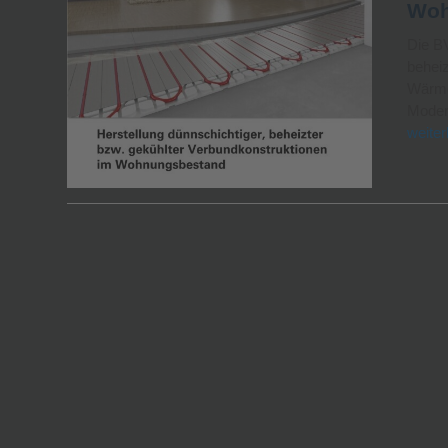
Woh
Die BV
behei
Wärme
Modern
weiter