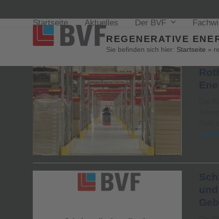
Startseite
Aktuelles
Der BVF
Fachw
REGENERATIVE ENE
Sie befinden sich hier:
Startseite
»
r
Rot
Ene
Die R
Kommis
Roth 
weiter
Sch
und
Geb
Die F