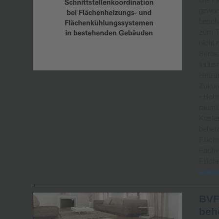
gewon
besch
zum T
nicht
Büros,
Indust
Heizun
Zukunf
• Hohe
raumlu
Kosten
behei
Fläch
Fachve
Fläch
weiter
BVF 
beh