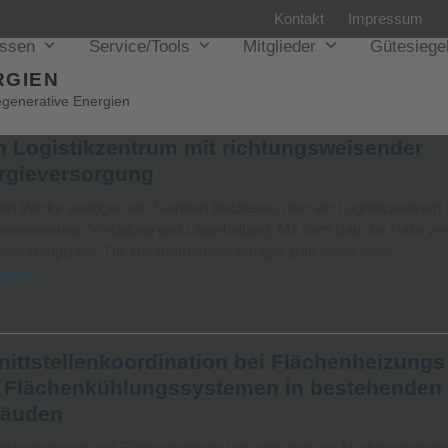
Kontakt
Impressum
issen
Service/Tools
Mitglieder
Gütesiege
RGIEN
egenerative Energien
h Logistikzentrum mit richtungsweisender
rgieversorgung
oth Werke verfügen am Standort Buchenau über ein Logistikzentrum 
sionierung, Verladung und Lagerhaltung. Mit dem Bau der Halle ver
zwei Hauptziele: Die Baumaßnahme erfolgte zum einen nach…
lesen
nittstellenkoordination bei Flächenheizungs
 Flächenkühlungssystemen in bestehenden
äuden
lächenheizung und Flächenkühlung hat sehr stark an Marktbedeutung