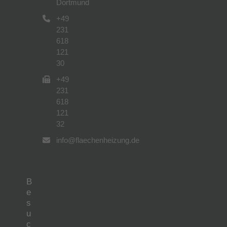
Dortmund
+49
231
618
121
30
+49
231
618
121
32
info@flaechenheizung.de
B
e
s
u
c