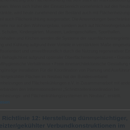
nen. Wenn sich früher der Einsatzbereich vornehmlich auf den Neub
ränkte, wird heute zunehmend der Bestand auch mit Flächenheizung
eil auch Flächenkühlung ausgestattet. Die Anwendungen beschränke
 mehr nur auf den Wohnungsbau, sondern auch auf Nichtwohngebäude
 Schulen, Kindergärten, Museen, Ladengeschäften, Sporthallen,
riehallen und Kirchen werden die Systeme der raumflächenintegriert
g und Kühlung aufgrund ihrer Vorteile in verstärktem Maße eingesetz
tsorientiert und umweltfreundlich durch die Nutzung regenerativer E
 Behaglichkeit aufgrund optimaler Oberflächentemperaturen • Günsti
fthygienische Verhältnisse • Freie innenarchitektonische Gestaltung 
günstige Installation Für die Koordination von Planung und Ausführu
zter/gekühlter Flächen im Neubau hat der Bundesverband
enheizungen und Flächenkühlungen e.V. in Zusammenarbeit mit ande
rbänden den Informationsdienst „Schnittstellenkoordination bei
enheizungs- und Flächenkühlungssystemen im Neubau“, erstellt.
lesen
Richtlinie 12: Herstellung dünnschichtiger,
eizter/gekühlter Verbundkonstruktionen im