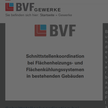
Open
Close
GEWERKE
mobile
mobile
Sie befinden sich hier:
Startseite
»
Gewerke
menu
menu
B
u
n
d
e
s
v
e
r
b
a
n
d
F
l
ä