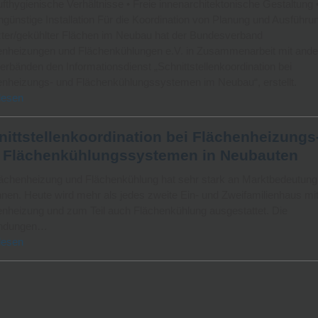
fthygienische Verhältnisse • Freie innenarchitektonische Gestaltung 
günstige Installation Für die Koordination von Planung und Ausführu
zter/gekühlter Flächen im Neubau hat der Bundesverband
enheizungen und Flächenkühlungen e.V. in Zusammenarbeit mit ande
rbänden den Informationsdienst „Schnittstellenkoordination bei
enheizungs- und Flächenkühlungssystemen im Neubau“, erstellt.
lesen
nittstellenkoordination bei Flächenheizungs
 Flächenkühlungssystemen in Neubauten
lächenheizung und Flächenkühlung hat sehr stark an Marktbedeutung
en. Heute wird mehr als jedes zweite Ein- und Zweifamilienhaus mit
enheizung und zum Teil auch Flächenkühlung ausgestattet. Die
ndungen…
lesen