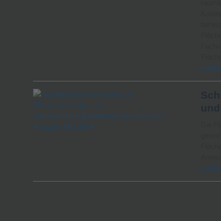
raumlu
Kosten
behei
Fläch
Fachve
Fläch
weiter
Sch
und
Die F
gewonn
Fläch
Anwe
weiter