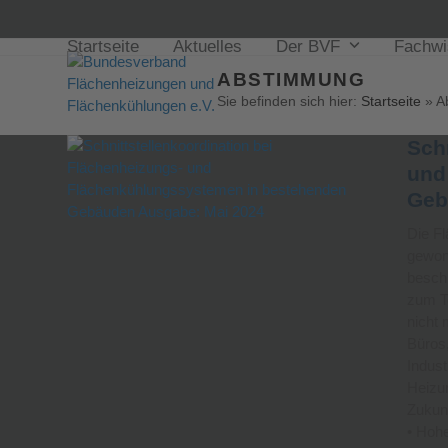
Startseite
Aktuelles
Der BVF
Fachw
ABSTIMMUNG
Sie befinden sich hier:
Startseite
»
A
Sch
und
Geb
Die F
gewon
besch
zum T
nicht
Büros,
Indust
Heizun
Zukunf
• Hohe