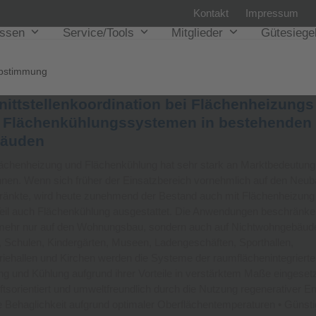
Kontakt
Impressum
issen
Service/Tools
Mitglieder
Gütesiege
bstimmung
nittstellenkoordination bei Flächenheizungs
 Flächenkühlungssystemen in bestehenden
äuden
lächenheizung und Flächenkühlung hat sehr stark an Marktbedeutung
nen. Wenn sich früher der Einsatzbereich vornehmlich auf den Neub
ränkte, wird heute zunehmend der Bestand auch mit Flächenheizung
eil auch Flächenkühlung ausgestattet. Die Anwendungen beschränke
 mehr nur auf den Wohnungsbau, sondern auch auf Nichtwohngebäude
 Schulen, Kindergärten, Museen, Ladengeschäften, Sporthallen,
riehallen und Kirchen werden die Systeme der raumflächenintegriert
g und Kühlung aufgrund ihrer Vorteile in verstärktem Maße eingesetz
tsorientiert und umweltfreundlich durch die Nutzung regenerativer E
 Behaglichkeit aufgrund optimaler Oberflächentemperaturen • Günsti