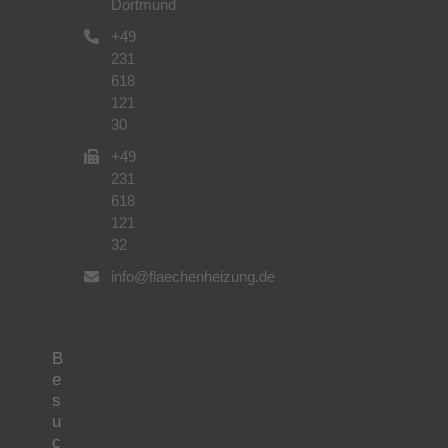
Dortmund
+49
231
618
121
30
+49
231
618
121
32
info@flaechenheizung.de
B
e
s
u
c