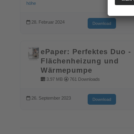
28. Februar 2024
Download
ePaper: Perfektes Duo -
Flächenheizung und
Wärmepumpe
3.97 MB
761 Downloads
26. September 2023
Download