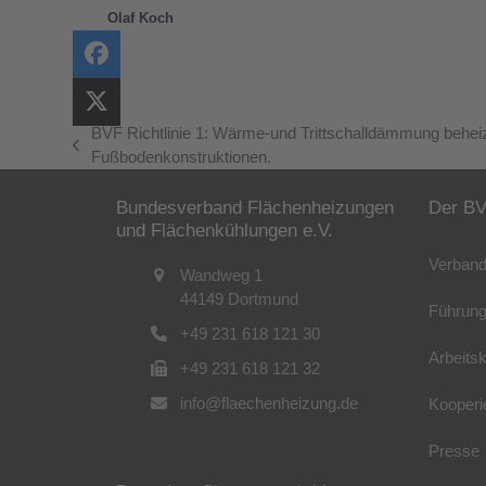
Olaf Koch
BVF Richtlinie 1: Wärme-und Trittschalldämmung beheiz
vorheriger
Fußbodenkonstruktionen.
Beitrag:
Bundesverband Flächenheizungen
Der B
und Flächenkühlungen e.V.
Verband
Wandweg 1
44149 Dortmund
Führung
+49 231 618 121 30
Arbeitsk
+49 231 618 121 32
info@flaechenheizung.de
Kooperi
Presse