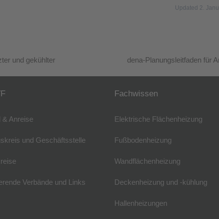
Updated 2. Jan
ter und gekühlter
dena-Planungsleitfaden für 
Nächster
Beitrag:
VF
Fachwissen
 & Anreise
Elektrische Flächenheizung
skreis und Geschäftsstelle
Fußbodenheizung
reise
Wandflächenheizung
erende Verbände und Links
Deckenheizung und -kühlung
Hallenheizungen