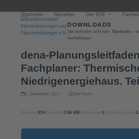
Startseite
Aktuelles
Der BVF
Fachw
DOWNLOADS
Sie befinden sich hier:
Startseite
»
d
Verhältnisse
dena-Planungsleitfaden
Fachplaner: Thermische
Niedrigenergiehaus. Tei
6. Dezember 2017
Olaf Koch
Download
834
Dateigröße
2.86 MB
Datei-Anzahl
1
Erstellungsdatum
6