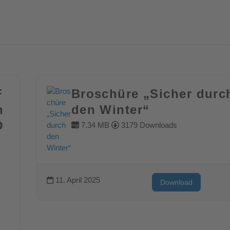
F
Broschüre „Sicher durc
n
den Winter“
O
7.34 MB
3179 Downloads
11. April 2025
Download