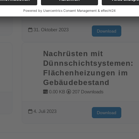
31. Oktober 2023
Download
Nachrüsten mit
Dünnschichtsystemen:
Flächenheizungen im
Gebäudebestand
0.00 KB
207 Downloads
4. Juli 2023
Download