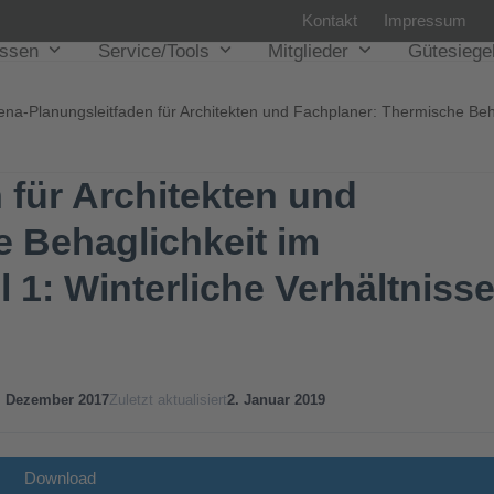
Kontakt
Impressum
issen
Service/Tools
Mitglieder
Gütesiege
ena-Planungsleitfaden für Architekten und Fachplaner: Thermische Behag
 für Architekten und
 Behaglichkeit im
l 1: Winterliche Verhältniss
. Dezember 2017
Zuletzt aktualisiert
2. Januar 2019
Download