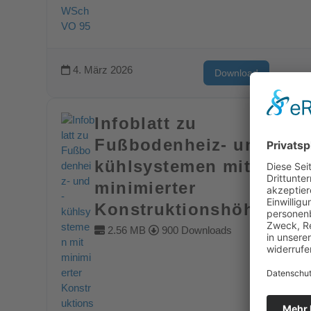
4. März 2026
Download
Infoblatt zu
Fußbodenheiz- und -
kühlsystemen mit
minimierter
Konstruktionshöhe
2.56 MB
900 Downloads