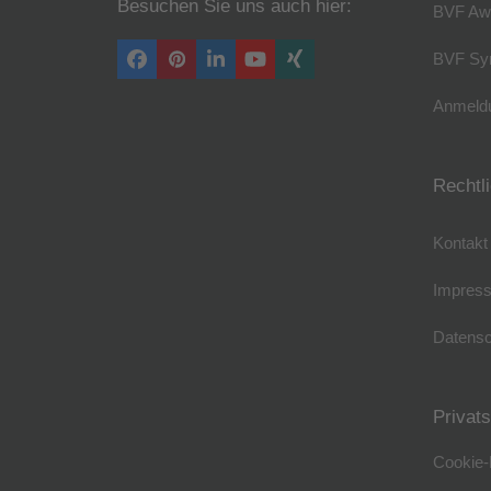
Besuchen Sie uns auch hier:
BVF Aw
BVF Sy
Facebook
Pinterest
LinkedIn
YouTube
Xing
Anmeldu
Rechtl
Kontakt
Impres
Datensc
Privat
Cookie-