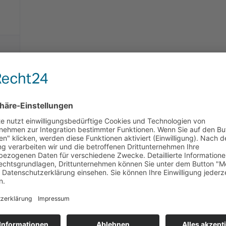
Heizen und Kühlen mit
Boden, Wand oder Deck
Behaglichkeit,
Energieeffizienz und
Flexibilität.
6.36 MB
695 Downloads