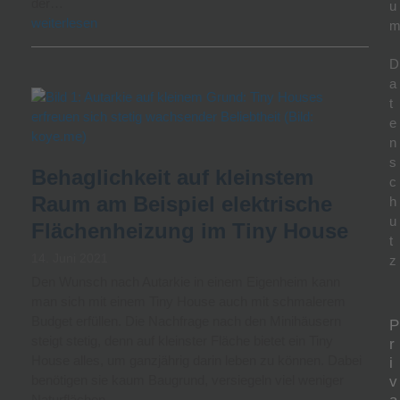
der…
u
weiterlesen
D
a
t
e
n
s
Behaglichkeit auf kleinstem
c
Raum am Beispiel elektrische
h
u
Flächenheizung im Tiny House
t
14. Juni 2021
z
Den Wunsch nach Autarkie in einem Eigenheim kann
man sich mit einem Tiny House auch mit schmalerem
Budget erfüllen. Die Nachfrage nach den Minihäusern
P
steigt stetig, denn auf kleinster Fläche bietet ein Tiny
r
House alles, um ganzjährig darin leben zu können. Dabei
i
benötigen sie kaum Baugrund, versiegeln viel weniger
v
Naturflächen…