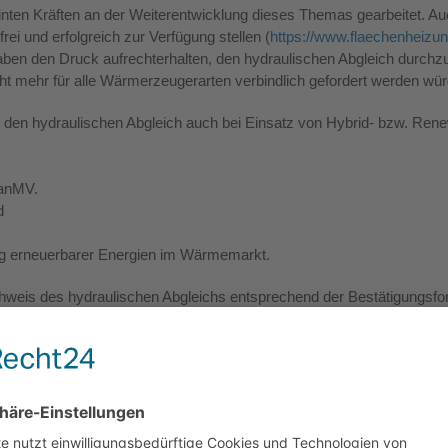
inten Kräften an der Weiterentwicklung dieses Themas gearbeitet.
ei und erfolgreich zur Verfügung stellen (
https://www.flaechenheizun
ben den Druck aufrechterhalten, den hydraulischen Abgleich durchz
t mehr für alle Wärmerzeugerarten verbindlich gefordert werden wür
 den hydraulischen Abgleich auch bei Einsatz von Hybrid- bzw. R
SanMV.
d
ng erneuerbarer Energien im Wärmemarkt.
chweis des hydraulischen Abgleichs entsprechend der Bestätigungsf
t, schlagen wir folgende Textergänzung vor:
 Heizungsanlage. Durchführung und Nachweis des hydraulischen Abgl
ischen Abgleichs erfolgen (VdZ – Forum für Energieeffizienz in der
rhandenen und leicht erreichbaren Energieeinsparungspotentiale durc