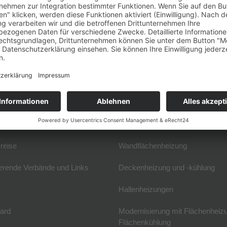
nisterium für Wirtschaft und Energie (BMWi) gesendet.
VF
Fachwissen
 & Anreise
Elektrische Flächenheizung
skreis und Geschäftsstelle
Fußbodenheizung
reise
Wandflächenheizung
erende Verbände und Links
Deckenheizung und -kühlung
Hallenheizungen
ard
Modernisierung mit Flächenheiz
Flächenkühlung