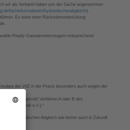
 Auch wir als Verband haben uns der Sache angenommen
g.de/fachinformationen/hydraulischerabgleich/
).
uführen. Es wäre einer Rückwärtsentwicklung
de.
enewable-Ready-Gaswärmeerzeugern entsprechend
ormulare der VdZ in der Praxis besonders auch wegen der
eichs müssen gemäß Verfahren A oder B des
 Gebäudetechnik e.V.).“
h den hydraulischen Abgleich wie bisher auch in Zukunft