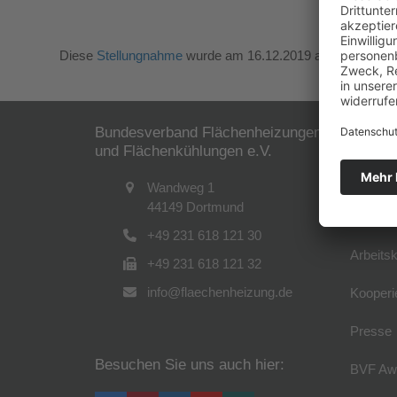
Diese
Stellungnahme
wurde am 16.12.2019 an das Bundesi
Bundesverband Flächenheizungen
Der B
und Flächenkühlungen e.V.
Verband
Wandweg 1
44149 Dortmund
Führung
+49 231 618 121 30
Arbeitsk
+49 231 618 121 32
info@flaechenheizung.de
Kooperi
Presse
Besuchen Sie uns auch hier:
BVF Aw