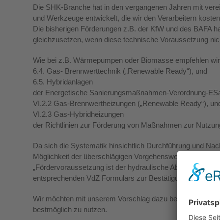
Die SHK-Branche hat in den vergangenen Jahren mit vere
und Werkzeuge entwickelt, die wir den Verarbeitern kostenfr
Die bisherigen Förderungen z.B. der KfW und des BAFA ha
gleichzusetzen, wenn diese technische Voraussetzung nich
Wie bei z.B. Wärmepumpen oder Biomasse empfehlen wir
6.4. Gas- Brennwerttechnik („Renewable Ready“), und
6.5. Hybridanlagen
der Energetische Sanierungsmaßnahmen-Verordnung-E
VI.2.2 Gas-Brennwertheizungen („Renewable Ready“), un
VI.2.3 Gas-Hybridheizungen
der Richtlinien zur Förderung von Maßnahmen zur Nutzu
Da sich die Systematik hinsichtlich Durchführung und Na
Möglichkeit der überschlägigen Vorgehensweise bewährt ha
„Fördervoraussetzung ist der hydraulische Abgleich der
entsprechenden VdZ Formulars zur Bestätigung des Hydraul
Wir möchten mit unserem Vorschlag dazu beitragen, die vo
bestmöglich zu nutzen.