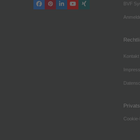
BVF Sy
Facebook
Pinterest
LinkedIn
YouTube
Xing
Anmeldu
Rechtl
Kontakt
Impres
Datensc
Privat
Cookie-