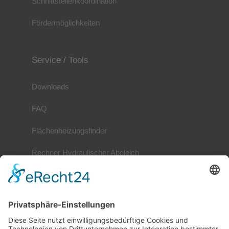
Schnittstellenkoordination
Fördermöglichkeiten
Service / Tools
Downloads
FAQ
Flächenheizungsfinder
Rechner Hydraulischer Abgleich
Mitglieder
Mitgliederverzeichnis