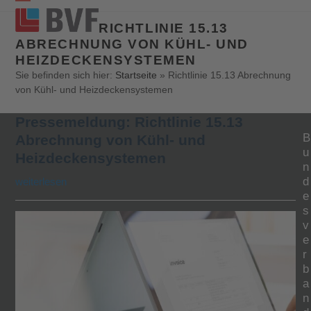
Open
Close
RICHTLINIE 15.13
mobile
mobile
ABRECHNUNG VON KÜHL- UND
HEIZDECKENSYSTEMEN
menu
menu
Sie befinden sich hier:
Startseite
»
Richtlinie 15.13 Abrechnung
von Kühl- und Heizdeckensystemen
Pressemeldung: Richtlinie 15.13
B
Abrechnung von Kühl- und
u
Heizdeckensystemen
n
d
weiterlesen
e
s
v
e
r
b
a
n