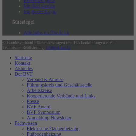
Referenzobjekte
Mitglied werden
Mitglieder-Login
Gütesiegel
Alle Infos im Überblick
© Bundesverband Flächenheizungen und Flächenkühlungen e.V. -
Technische Realisierung:
brünger.media
Startseite
Kontakt
Aktuelles
Der BVF
Verband & Anreise
Führungskreis und Geschäftsstelle
Arbeitskreise
Kooperierende Verbände und Links
Presse
BVF Award
BVF Symposium
Anmeldung Newsletter
Fachwissen
Elektrische Flächenheizung
Fußbodenheizung