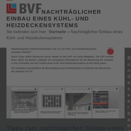
Open
Close
NACHTRÄGLICHER
mobile
mobile
EINBAU EINES KÜHL- UND
HEIZDECKENSYSTEMS
menu
menu
Sie befinden sich hier:
Startseite
»
Nachträglicher Einbau eines
Kühl- und Heizdeckensystems
B
u
n
d
e
s
v
e
r
b
a
n
Tipps zum nachträglichen Einbau eines