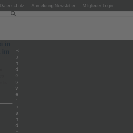
Datenschutz
Anmeldung Newsletter
Mitglieder-Login
l
i in
B
 im
u
n
d
i
e
es
s
r 5.
v
e
r
b
a
n
d
F