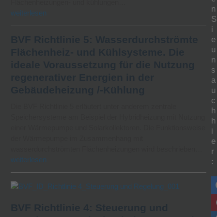
Flächenheizungen- und kühlungen…
n
weiterlesen
S
i
BVF Richtlinie 5: Wasserdurchströmte
e
u
Flächenheiz- und Kühlsysteme. Die
n
ideale Voraussetzung für die Nutzung
s
regenerativer Energien in der
a
Gebäudeheizung /-Kühlung
u
c
Die BVF Richtlinie 5 erläutert unter anderem zentrale
h
Speichersysteme am Beispiel der Hybridheizung mit Nutzung
h
einer Wärmepumpe und Solarkollektoren. Die Funktionsweise
i
der Wärmepumpe im Zusammenhang mit
e
wasserdurchströmten Flächenheizungen wird beschrieben…
r
weiterlesen
:
BVF Richtlinie 4: Steuerung und