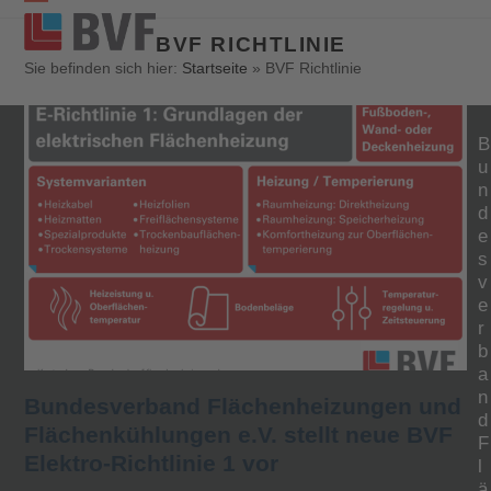
Open
Close
BVF RICHTLINIE
mobile
mobile
Sie befinden sich hier:
Startseite
»
BVF Richtlinie
menu
menu
B
u
n
d
e
s
v
e
r
b
a
n
Bundesverband Flächenheizungen und
d
Flächenkühlungen e.V. stellt neue BVF
F
Elektro-Richtlinie 1 vor
l
ä