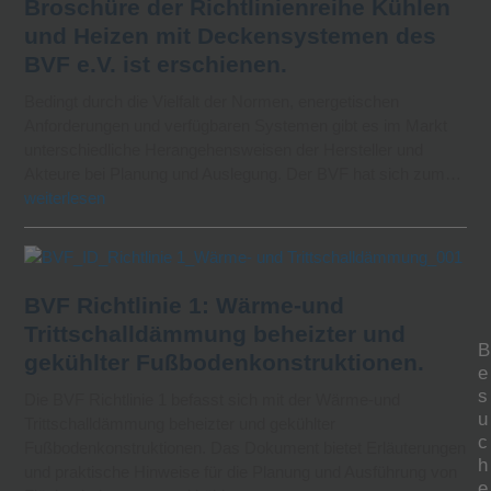
Broschüre der Richtlinienreihe Kühlen
und Heizen mit Deckensystemen des
BVF e.V. ist erschienen.
Bedingt durch die Vielfalt der Normen, energetischen
Anforderungen und verfügbaren Systemen gibt es im Markt
unterschiedliche Herangehensweisen der Hersteller und
Akteure bei Planung und Auslegung. Der BVF hat sich zum…
weiterlesen
BVF Richtlinie 1: Wärme-und
Trittschalldämmung beheizter und
B
gekühlter Fußbodenkonstruktionen.
e
s
Die BVF Richtlinie 1 befasst sich mit der Wärme-und
u
Trittschalldämmung beheizter und gekühlter
c
Fußbodenkonstruktionen. Das Dokument bietet Erläuterungen
h
und praktische Hinweise für die Planung und Ausführung von
e