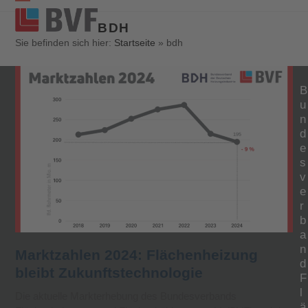
Open
Close
BDH
mobile
mobile
Sie befinden sich hier:
Startseite
»
bdh
menu
menu
B
u
n
d
e
s
v
e
r
b
a
n
Marktzahlen 2024: Flächenheizung
d
bleibt Zukunftstechnologie
F
l
Die aktuelle Markterhebung des Bundesverbands
ä