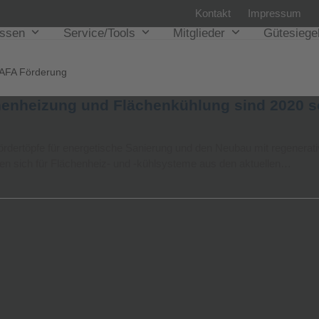
Kontakt
Impressum
issen
Service/Tools
Mitglieder
Gütesiege
AFA Förderung
chenheizung und Flächenkühlung sind 2020 s
Fördertöpfe für energetische Sanierung und den Neubau mit regenerat
ben sich für Flächenheiz- und -kühlsysteme aus den aktuellen…