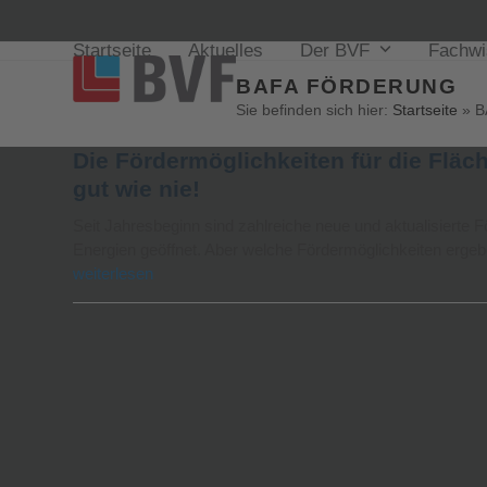
Startseite
Aktuelles
Der BVF
Fachw
BAFA FÖRDERUNG
Sie befinden sich hier:
Startseite
»
B
Die Fördermöglichkeiten für die Flä
gut wie nie!
Seit Jahresbeginn sind zahlreiche neue und aktualisierte 
Energien geöffnet. Aber welche Fördermöglichkeiten erge
weiterlesen