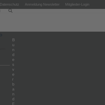
Datenschutz
Anmeldung Newsletter
Mitglieder-Login
l
o
B
u
iven
n
d
e
s
v
e
r
b
a
n
d
F