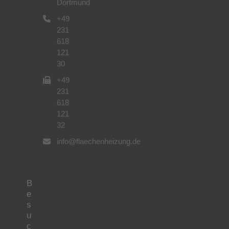
Dortmund
+49
231
618
121
30
+49
231
618
121
32
info@flaechenheizung.de
B
e
s
u
c