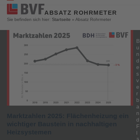
Open
Close
ABSATZ ROHRMETER
mobile
mobile
Sie befinden sich hier:
Startseite
»
Absatz Rohrmeter
menu
menu
B
u
n
d
e
s
v
e
r
b
a
n
Marktzahlen 2025: Flächenheizung ein
d
wichtiger Baustein in nachhaltigen
F
Heizsystemen
l
ä