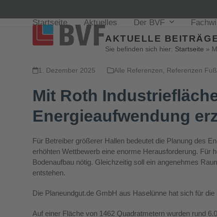
Startseite
Aktuelles
Der BVF
Fachw
AKTUELLE BEITRÄGE
Sie befinden sich hier:
Startseite
»
M
1. Dezember 2025
Alle Referenzen
,
Referenzen Fu
Mit Roth Industriefläc
Energieaufwendung erz
Für Betreiber größerer Hallen bedeutet die Planung des E
erhöhten Wettbewerb eine enorme Herausforderung. Für hoh
Bodenaufbau nötig. Gleichzeitig soll ein angenehmes Rau
entstehen.
Die Planeundgut.de GmbH aus Haselünne hat sich für die
Auf einer Fläche von 1462 Quadratmetern wurden rund 6.00