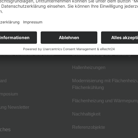
 & Anreise
Elektrische Flächenheizung
skreis und Geschäftsstelle
Fußbodenheizung
reise
Wandflächenheizung
erende Verbände und Links
Deckenheizung und -kühlung
Hallenheizungen
ard
Modernisierung mit Flächenheiz
Flächenkühlung
mposium
Flächenheizung und Wärmepum
ng Newsletter
Nachhaltigkeit
Referenzobjekte
iches