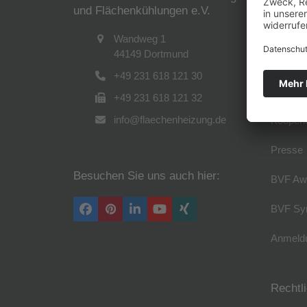
und Flächenkühlungen e.V.
Verband
Wandweg 1
44149 Dortmund
Führung
+49 231 618 121 30
Arbeitsk
+49 231 618 121 32
info@flaechenheizung.de
Kooperi
Presse
Besuchen Sie uns auch hier:
BVF Aw
BVF Sy
Facebook
Pinterest
LinkedIn
YouTube
Xing
Anmeldu
Rechtl