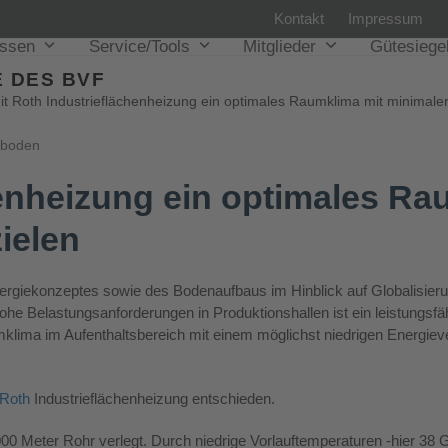
Kontakt
Impressum
issen
Service/Tools
Mitglieder
Gütesiege
 DES BVF
it Roth Industrieflächenheizung ein optimales Raumklima mit minimal
ßboden
henheizung ein optimales Ra
ielen
nergiekonzeptes sowie des Bodenaufbaus im Hinblick auf Globalisier
e Belastungsanforderungen in Produktionshallen ist ein leistungsfä
mklima im Aufenthaltsbereich mit einem möglichst niedrigen Energie
Roth
Industrieflächenheizung entschieden.
0 Meter Rohr verlegt. Durch niedrige Vorlauftemperaturen -hier 38 G