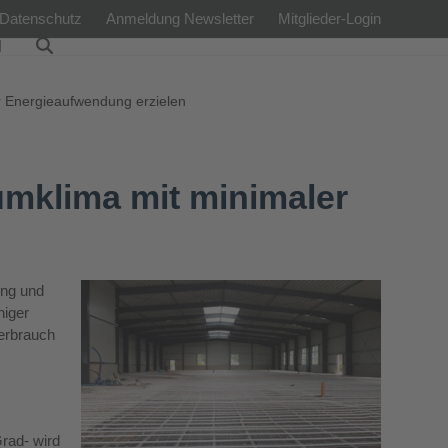
Datenschutz
Anmeldung Newsletter
Mitglieder-Login
l
er Energieaufwendung erzielen
umklima mit minimaler
ung und
higer
verbrauch
rad- wird