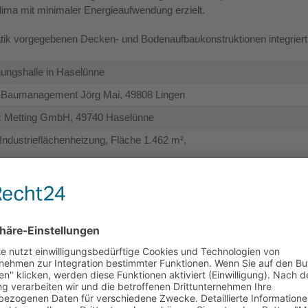
lima mit minimaler Energieaufwendung erzielt.
tatik vorgegebenen Decken- und Bodenaufbaukonstruktionen integriert 
gungshalle in Haselünne
Baumanagement Jörg Mai, 49808 Lingen
z Metting GmbH, 49740 Haselünne
Industrieflächenheizung, Fläche 1.462 m²,
.000 m Rohr,
geabstand 25 cm, Innentemperatur 18 Grad,
uf 38 Grad
VF
Fachwissen