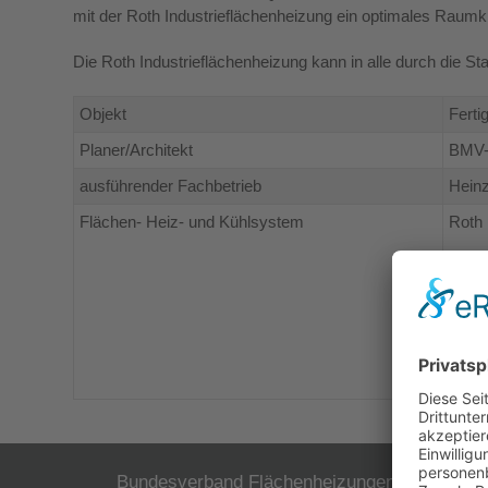
mit der Roth Industrieflächenheizung ein optimales Raumk
Die Roth Industrieflächenheizung kann in alle durch die S
Objekt
Ferti
Planer/Architekt
BMV-
ausführender Fachbetrieb
Hein
Flächen- Heiz- und Kühlsystem
Roth 
ca. 6
Verle
Vorla
Bundesverband Flächenheizungen
Der B