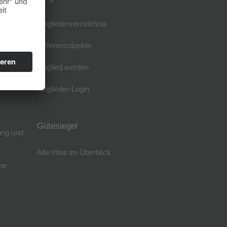
Mitgliederverzeichnis
Referenzobjekte
Mitglied werden
Mitglieder-Login
Gütesiegel
ung und
Alle Infos im Überblick
pe