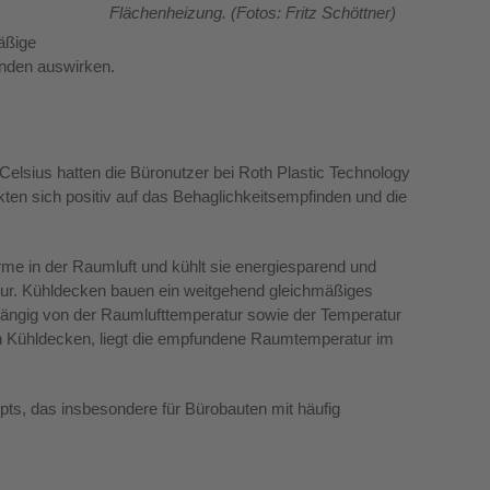
Flächenheizung. (Fotos: Fritz Schöttner)
äßige
inden auswirken.
elsius hatten die Büronutzer bei Roth Plastic Technology
n sich positiv auf das Behaglichkeitsempfinden und die
e in der Raumluft und kühlt sie energiesparend und
atur. Kühldecken bauen ein weitgehend gleichmäßiges
hängig von der Raumlufttemperatur sowie der Temperatur
h Kühldecken, liegt die empfundene Raumtemperatur im
ts, das insbesondere für Bürobauten mit häufig