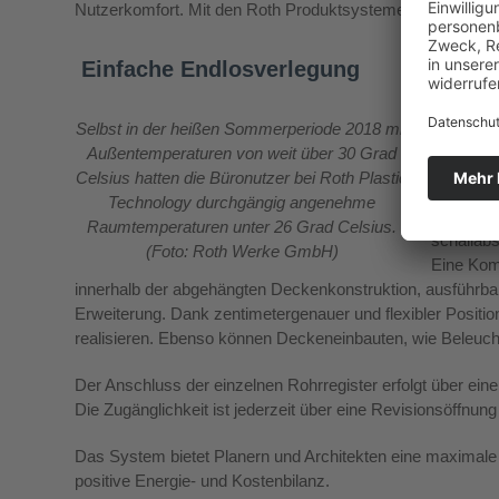
Nutzerkomfort. Mit den Roth Produktsystemen ist eine ganz
Einfache Endlosverlegung
Roth bie
Selbst in der heißen Sommerperiode 2018 mit
erfolgt k
Außentemperaturen von weit über 30 Grad
Trockenb
Celsius hatten die Büronutzer bei Roth Plastic
und mit G
Technology durchgängig angenehme
und Leist
Raumtemperaturen unter 26 Grad Celsius.
schallabs
(Foto: Roth Werke GmbH)
Eine Kom
innerhalb der abgehängten Deckenkonstruktion, ausführba
Erweiterung. Dank zentimetergenauer und flexibler Positi
realisieren. Ebenso können Deckeneinbauten, wie Beleuch
Der Anschluss der einzelnen Rohrregister erfolgt über einen
Die Zugänglichkeit ist jederzeit über eine Revisionsöffnun
Das System bietet Planern und Architekten eine maximale 
positive Energie- und Kostenbilanz.