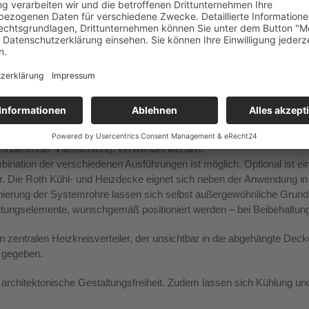
heitliche energieeffiziente Projektlösung für die Gebäudetechnik ent
tet die Kühl- und Heizdecken in der Montagevariante RCC/HC zur Endl
upplungsfrei an Befestigungsschienen im Verlegeabstand von 50 bis 100
auebene der Deckenkonstruktion. Das Rohrsystem wird ohne zusätzli
ipskarton-Trockenbauplatten flächig abgedeckt. Je nach objektspezif
ung können verschiedene Ausführungen von Gipskartonplatten, etwa g
orbierender Vliesschicht), verwendet werden.
bination der verschiedenen Ausführungen ist möglich. Optional ist 
r. Die Roth Kühl- und Heizdecke eignet sich neben der Anwendung in
onierung der Systemrohre lassen sich selbst außergewöhnliche Grund
tungselemente, wunschgemäß positioniert werden – bei Beibehaltung 
 zentralen Heizkreisverteiler, der unsichtbar in die abgehängte Decke
g gegeben.
architektonische Gestaltungsfreiheit. Zudem lassen sich Kühlung un