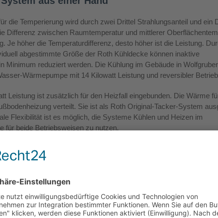
 System aus einer Hand
r die Temperierung wird durch zwei Drittel Strahlungsanteil und ein Dr
Die Differenz zwischen Raumtemperatur und mittlerer Oberflächentem
g. Je höher die Temperaturdifferenz, desto höher ist die Leistung. Dur
ividuell abgestimmte Größe der Roth Kühldecke können inaktive
in Minimum reduziert werden. Die Kühlung im Gebäude in Wolfgruben 
/Wasser-Wärmepumpe mit 14 Kilowatt Leistung und reversibler Betrie
 Leistung ist zusätzlich für den Heizfall eingebunden. Die Wärme fü
ßbodenheizung verteilt. Sie ist als Roth Original-Tacker-System aus
le Flexibilität ist es möglich, die Systeme Kühlen und Heizen im
me für beide Betriebsweisen zu nutzen.
olgt über den Wärmespeicher Roth Thermotank Quadroline TQ-T 850 L
gelungssystem EnergyLogic Touchline im Einsatz. Es kann getrennt f
chung für den Kühlbetrieb ist integriert. Weiterhin ist das Rohrnetz 
sverteiler mit den Roth Alu-Laserplus Systemrohren ausgeführt.
+P Schlüsselfertiges Bauen GmbH & Co. KG aus Angelburg. Michael 
: „Das Gebäude der Roth Plastic Technology in Wolfgruben bietet mit