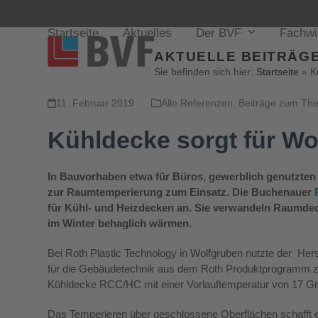
Startseite
Aktuelles
Der BVF
Fachw
AKTUELLE BEITRÄGE
Sie befinden sich hier:
Startseite
»
K
11. Februar 2019
Alle Referenzen
,
Beiträge zum Th
Kühldecke sorgt für Wo
In Bauvorhaben etwa für Büros, gewerblich genutzte
zur Raumtemperierung zum Einsatz. Die
Buchenauer
für Kühl- und Heizdecken an. Sie verwandeln Raumde
im Winter behaglich wärmen.
Bei Roth Plastic Technology in Wolfgruben nutzte der Her
für die Gebäudetechnik aus dem Roth Produktprogramm z
Kühldecke RCC/HC mit einer Vorlauftemperatur von 17 Gr
Das Temperieren über geschlossene Oberflächen schafft 