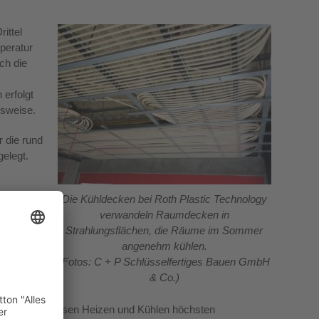
ittel
peratur
ch die
erfolgt
bsweise.
r die rund
gelegt.
Die Kühldecken bei Roth Plastic Technology
verwandeln Raumdecken in
iter. Für
Strahlungsflächen, die Räume im Sommer
ür den
angenehm kühlen.
für die
(Fotos: C + P Schlüsselfertiges Bauen GmbH
& Co.)
Georg,
 den Betriebsweisen Heizen und Kühlen höchsten