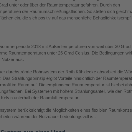
 Grad unter oder über der Raumtemperatur gefahren. Durch den
emperaturen der Raumumschließungsflächen. So stellen sich gleichm
ächen ein, die sich positiv auf das menschliche Behaglichkeitsempf
n Sommerperiode 2018 mit Außentemperaturen von weit über 30 Grad C
me Raumtemperaturen unter 26 Grad Celsius. Die Bedingungen wirkte
er Nutzer aus.
er durchströmte Rohrsystem der Roth Kühldecke absorbiert die Wärm
. Das Strahlungsprinzip ergibt Vorteile hinsichtlich der Raumtemper
urprofil im Raum auf. Die empfundene Raumtemperatur ist hierbei ab
gsflächen. Bei Systemen mit hohem Strahlungsanteil, wie den Rot
2 Kelvin unterhalb der Raumlufttemperatur.
system berücksichtigt die Möglichkeiten eines flexiblen Raumkonzep
heiten während der Nutzdauer bedeutungsvoll ist.