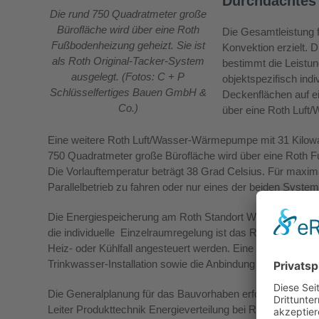
Durchdachtes
Die rund 750 Quadratmeter große
Bürofläche wird über eine Roth
Die Gesamtleistung fü
Fußbodenheizung geheizt. Sie ist
Konvektion erzielt. 
als Roth Original-Tacker-System
bestimmt die Leistun
ausgelegt. (Fotos: C + P
objektspezifisch ind
Schlüsselfertiges Bauen GmbH &
Deckenflächen auf e
Co.)
über eine Roth Luft
Eine weitere Roth Luft/Wasser-Wärmepumpe mit 31 Kilowatt
750 Quadratmeter große Bürofläche wird über eine Roth Fu
Die Vorlauftemperatur beträgt 38 Grad Celsius. Für maxima
Parallelbetrieb zu fahren oder nur eines der beiden Syste
Die Energiespeicherung am Roth Standort Wolfgruben erf
die individuelle Einzelraumregelung ist das Roth Funk-Re
Heiz- oder Kühlfall angesteuert werden. Eine Taupunktüberwa
Trinkwasser-Installation sowie die Anbindung der Heizkrei
Die Generalplanung für das Bauvorhaben erfolgte über C
Leiter Produkttechnik Energieverteilung bei Roth, erklärt