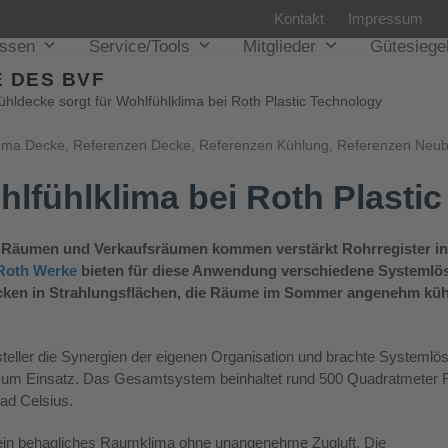
Kontakt
Impressum
issen
Service/Tools
Mitglieder
Gütesiege
 DES BVF
ühldecke sorgt für Wohlfühlklima bei Roth Plastic Technology
ema Decke
,
Referenzen Decke
,
Referenzen Kühlung
,
Referenzen Neu
hlfühlklima bei Roth Plasti
n Räumen und Verkaufsräumen kommen verstärkt Rohrregister i
Roth Werke
bieten für diese Anwendung verschiedene Systeml
cken in Strahlungsflächen, die Räume im Sommer angenehm kü
steller die Synergien der eigenen Organisation und brachte Systeml
um Einsatz. Das Gesamtsystem beinhaltet rund 500 Quadratmeter 
ad Celsius.
ein behagliches Raumklima ohne unangenehme Zugluft. Die