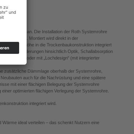
standen.“
osverlegung an. Die Installation der Roth Systemrohre
 Millimetern. Montiert wird direkt in der
che Aufbauhöhe in die Trockenbaukonstruktion integriert
ischen Anforderungen hinsichtlich Optik, Schallabsorption
eschlossen oder mit „Lochdesign“ (mit integrierter
eine zusätzliche Dämmlage oberhalb der Systemrohre,
 Neubauten auch für die Nachrüstung und eine spätere
risse mit einer flächigen Belegung der Systemrohre
einer optimierten flächigen Verlegung der Systemrohre.
nkonstruktion integriert wird.
d Wärme ideal verteilen – das schenkt Nutzern eine