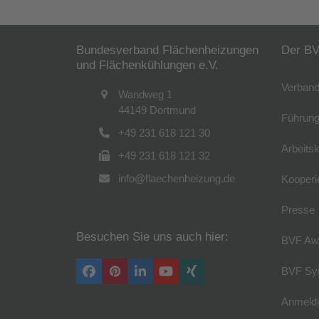
Bundesverband Flächenheizungen
Der B
und Flächenkühlungen e.V.
Verband
Wandweg 1
44149 Dortmund
Führung
+49 231 618 121 30
Arbeitsk
+49 231 618 121 32
info@flaechenheizung.de
Kooperi
Presse
Besuchen Sie uns auch hier:
BVF Aw
BVF Sy
Facebook
Pinterest
LinkedIn
YouTube
Xing
Anmeldu