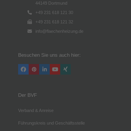
44149 Dortmund
+49 231 618 121 30
+49 231 618 121 32
info@flaechenheizung.de
Besuchen Sie uns auch hier:
Facebook
Pinterest
LinkedIn
YouTube
Xing
Der BVF
Verband & Anreise
Führungskreis und Geschäftsstelle