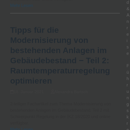
d
Mehr Lesen
&
A
n
r
Tipps für die
e
Modernisierung von
i
s
bestehenden Anlagen im
e
Gebäudebestand − Teil 2:
F
Raumtemperaturregelung
ü
h
optimieren
r
u
18. Januar 2021
Alexandra Bartsch
n
2-teiliger Fachartikel zum Thema Modernisierung von
g
bestehenden Anlagen im Gebäudebestand. Teil 2 mit
s
Schwerpunkt Regelung in der IKZ 18/2020 und online
k
verfügbar.
r
Mehr Lesen
e