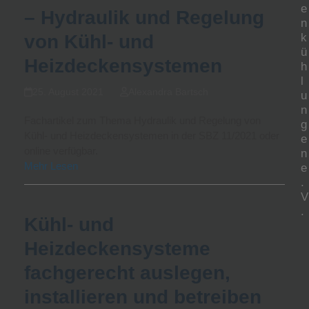
e
– Hydraulik und Regelung
n
von Kühl- und
k
ü
Heizdeckensystemen
h
l
25. August 2021
Alexandra Bartsch
u
n
Fachartikel zum Thema Hydraulik und Regelung von
g
Kühl- und Heizdeckensystemen in der SBZ 11/2021 oder
e
online verfügbar.
n
Mehr Lesen
e
.
V
.
Kühl- und
Heizdeckensysteme
fachgerecht auslegen,
installieren und betreiben