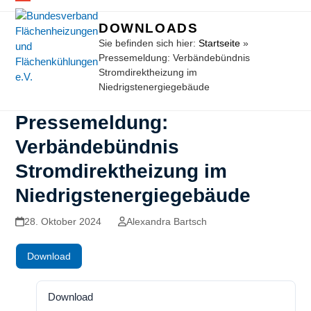
Open
Close
DOWNLOADS
mobile
mobile
Sie befinden sich hier:
Startseite
»
Pressemeldung: Verbändebündnis
menu
menu
Stromdirektheizung im
Niedrigstenergiegebäude
Pressemeldung:
Verbändebündnis
Stromdirektheizung im
Niedrigstenergiegebäude
28. Oktober 2024
Alexandra Bartsch
Download
Download
102