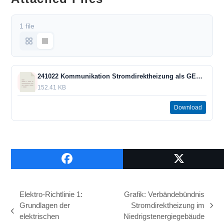
1 file
241022 Kommunikation Stromdirektheizung als GEG Erfüllungsoption.pdf
152.41 KB
Download
Elektro-Richtlinie 1:
Grafik: Verbändebündnis
Grundlagen der
Stromdirektheizung im
Nächster
vorheriger
elektrischen
Niedrigstenergiegebäude
Beitrag: