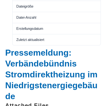
Dateigröße
152.41 KB
Datei-Anzahl
1
Erstellungsdatum
28. Oktober 2024
Zuletzt aktualisiert
28. Oktober 2024
Pressemeldung:
Verbändebündnis
Stromdirektheizung im
Niedrigstenergiegebäu
de
Attached Files