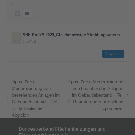
1 file
SHK Profi 9 2020_Gleichmaessige Strahlungswaerme.pdf
1.79 MB
Download
Tipps für die
Tipps für die Modernisierung
Modernisierung von
von bestehenden Anlagen
bestehenden Anlagen im
im Gebäudebestand − Teil
Nächster
vorheriger
Gebäudebestand – Teil
2: Raumtemperaturregelung
Beitrag:
Beitrag:
1: Hydraulischer
optimieren
Abgleich
Bundesverband Flächenheizungen und