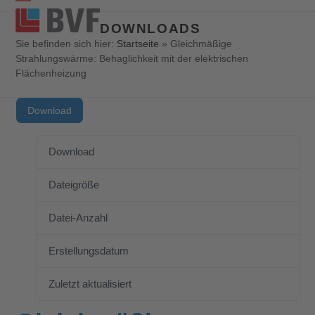
Open
Close
DOWNLOADS
mobile
mobile
Sie befinden sich hier:
Startseite
»
Gleichmäßige
Strahlungswärme: Behaglichkeit mit der elektrischen
menu
menu
Flächenheizung
Download
Download
510
Dateigröße
1.79 MB
Datei-Anzahl
1
Erstellungsdatum
29. Dezember 2020
Zuletzt aktualisiert
31. Oktober 2025