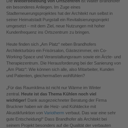
Die
Wiederbelebung von Ortszentren
ist Walter Brandhofer
ein besonderes Anliegen. Im Zuge eines
Stadterneuerungsprojektes hat der Architekt nun selbst in
seiner Heimatstadt Purgstall ein Revitalisierungsprojekt
umgesetzt – mit dem Ziel, neue Nutzungen mit hoher
Kundenfrequenz ins Ortszentrum zu bringen.
Heute finden sich „Am Platz“ neben Brandhofers
Architekturbüro ein Frisörsalon, Gästezimmer, ein Co-
Working-Space und Veranstaltungsraum sowie ein Ärzte- und
Therapiezentrum. Die Herausforderung bei der Sanierung von
„Am Platz“: Wie können sich alle, also Mitarbeiter, Kunden
und Patienten, gleichermaßen wohlfühlen?
„Für das Raumklima ist nicht nur Wärme im Winter
zentral.
Heute ist das Thema Kühlen noch viel
wichtiger!
Dank ausgezeichneter Beratung der Firma
Bruckner haben wir die Heiz- und Kühldecke mit
Akustikfunktion von
Variotherm
verbaut. Das war eine sehr
gute Entscheidung!“ Dass Brandhofer als Architekt bei
seinem Projekt besonders auf die Qualität der verbauten