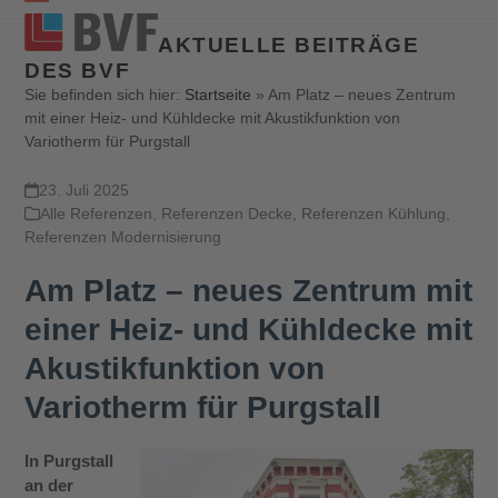
Open
Close
AKTUELLE BEITRÄGE
mobile
mobile
DES BVF
menu
menu
Sie befinden sich hier:
Startseite
»
Am Platz – neues Zentrum
mit einer Heiz- und Kühldecke mit Akustikfunktion von
Variotherm für Purgstall
23. Juli 2025
Alle Referenzen
,
Referenzen Decke
,
Referenzen Kühlung
,
Referenzen Modernisierung
Am Platz – neues Zentrum mit
einer Heiz- und Kühldecke mit
Akustikfunktion von
Variotherm für Purgstall
In Purgstall
an der