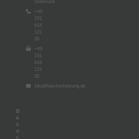
Dortmund
+49
231
618
121
30
+49
231
618
121
32
info@flaechenheizung.de
B
e
s
u
c