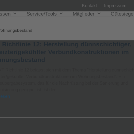
Kontakt
Impressum
issen
Service/Tools
Mitglieder
Gütesiege
D
ohnungsbestand
Richtlinie 12: Herstellung dünnschichtiger,
eizter/gekühlter Verbundkonstruktionen im
nungsbestand
F Richtlinie 12 befasst sich mit dem Thema "Herstellung dünnschicht
zter/gekühlter Verbundkonstruktionen im Wohnungsbestand". Ein
übergabesystem, das für die Nachrüstung bei der Sanierung und
isierung geeignet ist, ist der…
lesen