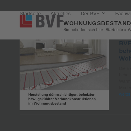
Startseite
Aktuelles
Der BVF
Fachw
WOHNUNGSBESTAN
Sie befinden sich hier:
Startseite
»
W
BVF 
beh
Woh
Die BV
behei
Wärme
Modern
weiter