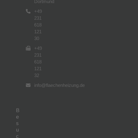
Dortmund
+49
231
618
121
30
+49
231
618
121
32
info@flaechenheizung.de
B
e
s
u
c