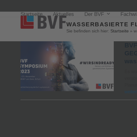
Startseite
Aktuelles
Der BVF
Fachw
WASSERBASIERTE F
Sie befinden sich hier:
Startseite
»
w
BVF
GEG
was
Es wur
verabs
Planu
weiter