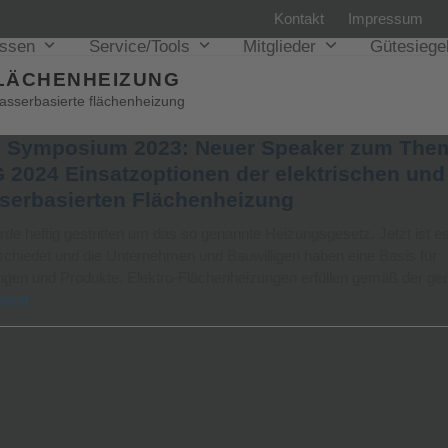
Kontakt
Impressum
issen
Service/Tools
Mitglieder
Gütesiege
LÄCHENHEIZUNG
asserbasierte flächenheizung
 Symposium 2023: Neuer Speaker zum The
 2024 Einsatzoptionen der elektrischen und
serbasierten Flächenheizung
de heftig gestritten um das so genannte Heizungsgesetz. Jetzt ist e
chiedet und die Unternehmen und Bauwilligen haben eine Basis für
ngen und Produkte. Elektro-Flächenheizungen erfüllen gemäß der g
lesen