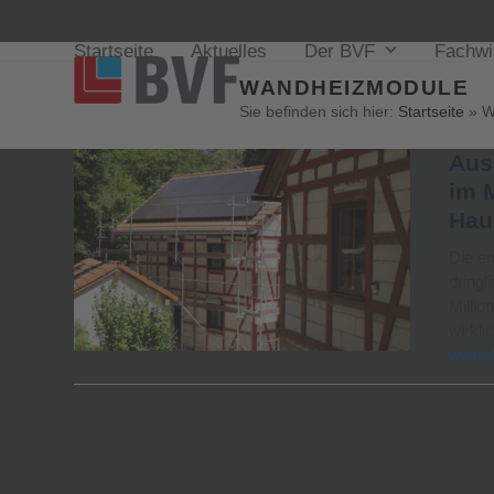
Startseite
Aktuelles
Der BVF
Fachw
WANDHEIZMODULE
Sie befinden sich hier:
Startseite
»
W
Aus
im 
Hau
Die en
dringl
Millio
wirkl
weiter