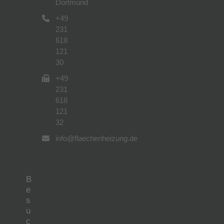
Dortmund
+49
231
618
121
30
+49
231
618
121
32
info@flaechenheizung.de
B
e
s
u
c