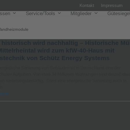
Kontakt
Impressum
issen
Service/Tools
Mitglieder
Gütesiege
andheizmodule
 historisch wird nachhaltig – Historische Mü
Mittelrheintal wird zum kfW-40-Haus mit
stechnik von Schütz Energy Systems
ergetische Sanierung von Gebäuden ist in Deutschland eine der
ichsten Aufgaben. Von etwa 34 Millionen Wohnungen sind derzeit etw
nen sanierungsbedürftig. Dass eine energetische Sanierung auch in
ich…
lesen