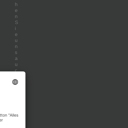
h
e
n
S
i
e
u
n
s
a
u
c
h
h
i
e
r
:
Facebook