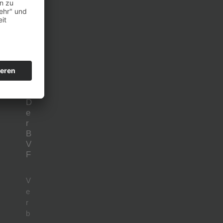
Pinterest
LinkedIn
YouTube
Xing
D
e
r
B
V
F
V
e
r
b