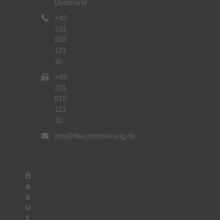
Dortmund
+49
231
618
121
30
+49
231
618
121
32
info@flaechenheizung.de
B
e
s
u
c