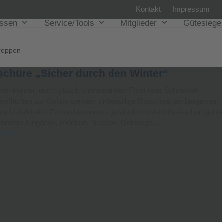
Kontakt
Impressum
issen
Service/Tools
Mitglieder
Gütesiege
reppen
schüre „Sicher durch den Winter“
ter können durch plötzlich eintretenden Frost oder Schneefall
rsflächen zur Gefahr werden, unfreiwillige Rutschpartien bergen ein
es Unfallrisiko. Zu den besonders gefährdeten Verkehrsflächen gehö
sondere Eingänge, Brücken, Treppen, Gehwege,…
lesen