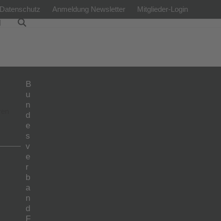
Datenschutz
Anmeldung Newsletter
Mitglieder-Login
l
B
u
n
ren
d
e
s
v
e
r
b
a
n
d
F