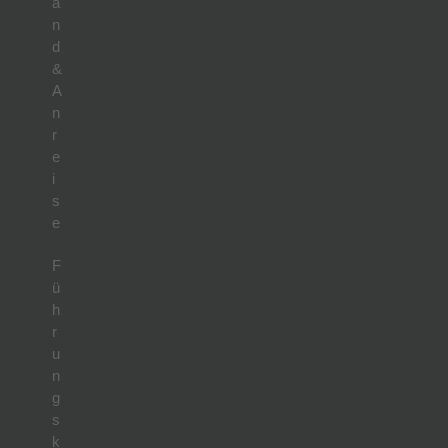
a
n
d
&
A
n
r
e
i
s
e
F
ü
h
r
u
n
g
s
k