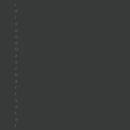
r
e
i
s
u
n
d
G
e
s
c
h
ä
f
t
s
s
t
e
l