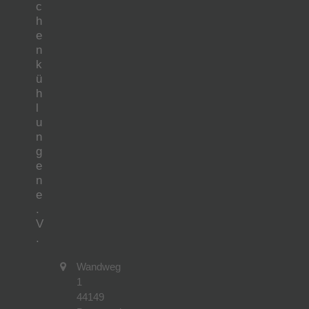
c
h
e
n
k
ü
h
l
u
n
g
e
n
e
.
V
.
Wandweg
1
44149