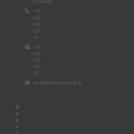
Dortmund
+49
231
618
121
30
+49
231
618
121
32
info@flaechenheizung.de
B
e
s
u
c