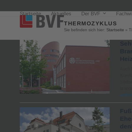
Startseite
Aktuelles
Der BVF
Fachw
THERMOZYKLUS
Sie befinden sich hier:
Startseite
»
T
Seh
Bra
Hei
Auch b
Komfo
Südba
brand
weiter
Fuß
Ehe
den