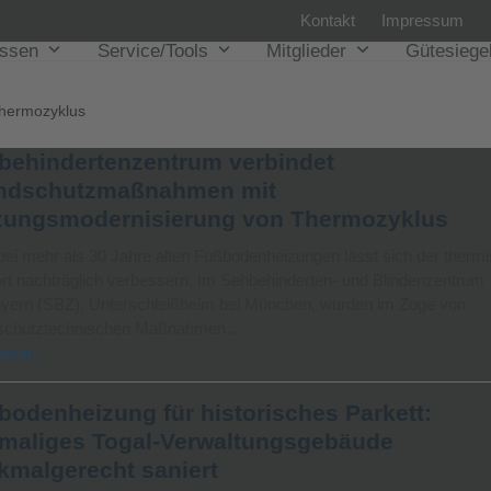
Kontakt
Impressum
issen
Service/Tools
Mitglieder
Gütesiege
hermozyklus
behindertenzentrum verbindet
ndschutzmaßnahmen mit
zungsmodernisierung von Thermozyklus
ei mehr als 30 Jahre alten Fußbodenheizungen lässt sich der therm
rt nachträglich verbessern. Im Sehbehinderten- und Blindenzentrum
yern (SBZ), Unterschleißheim bei München, wurden im Zuge von
schutztechnischen Maßnahmen…
lesen
bodenheizung für historisches Parkett:
maliges Togal-Verwaltungsgebäude
kmalgerecht saniert