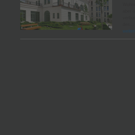
Wohne
aber o
verbun
des…
weiter