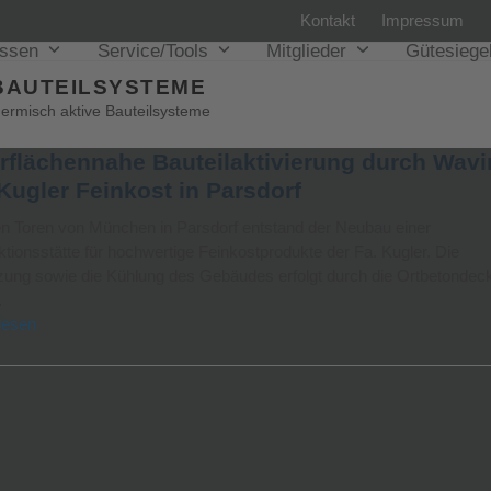
Kontakt
Impressum
issen
Service/Tools
Mitglieder
Gütesiege
BAUTEILSYSTEME
hermisch aktive Bauteilsysteme
rflächennahe Bauteilaktivierung durch Wavi
Kugler Feinkost in Parsdorf
en Toren von München in Parsdorf entstand der Neubau einer
tionsstätte für hochwertige Feinkostprodukte der Fa. Kugler. Die
zung sowie die Kühlung des Gebäudes erfolgt durch die Ortbetondec
…
lesen