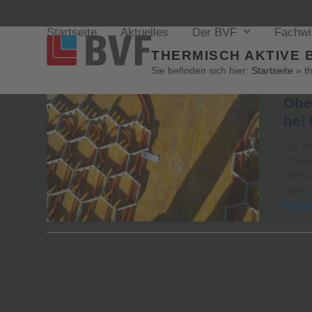
Startseite
Aktuelles
Der BVF
Fachw
THERMISCH AKTIVE 
Sie befinden sich hier:
Startseite
»
t
Obe
bei 
Vor d
Produk
Behei
über
weiter