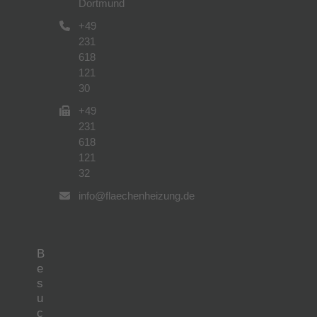
Dortmund
+49
231
618
121
30
+49
231
618
121
32
info@flaechenheizung.de
B
e
s
u
c