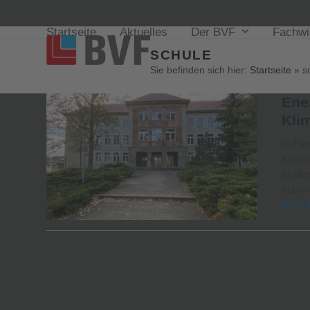
Startseite
Aktuelles
Der BVF
Fachw
SCHULE
Sie befinden sich hier:
Startseite
»
s
Ene
Kli
In Fü
energ
in al
stamm
weiter