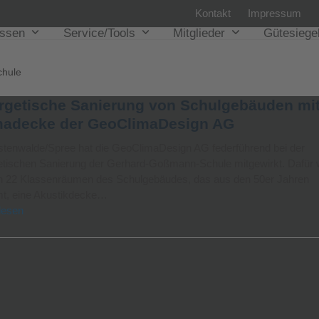
Kontakt
Impressum
issen
Service/Tools
Mitglieder
Gütesiege
chule
rgetische Sanierung von Schulgebäuden mit
madecke der GeoClimaDesign AG
rstenwalde/Spree hat die GeoClimaDesign AG federführend bei der
etischen Sanierung der Gerhard-Goßmann-Schule mitgewirkt. Dafür
len 22 Klassenräumen des Schulgebäudes, das aus den 50er Jahren
t, eine Akustikdecke…
lesen