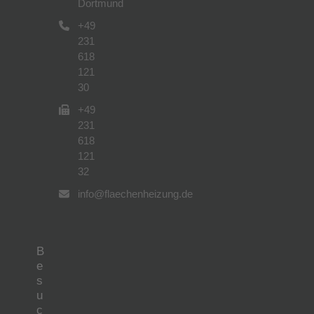
Dortmund
+49
231
618
121
30
+49
231
618
121
32
info@flaechenheizung.de
B
e
s
u
c