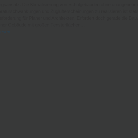
ngsansatz: Die Klimatisierung von Schulgebäuden ohne unangeneh
aturschwankungen und Zuglufterscheinungen zu realisieren ist stets
forderung für Planer und Architekten. Erfordert doch gerade die Ba
ner Gebäude mit großen Fensterflächen…
lesen