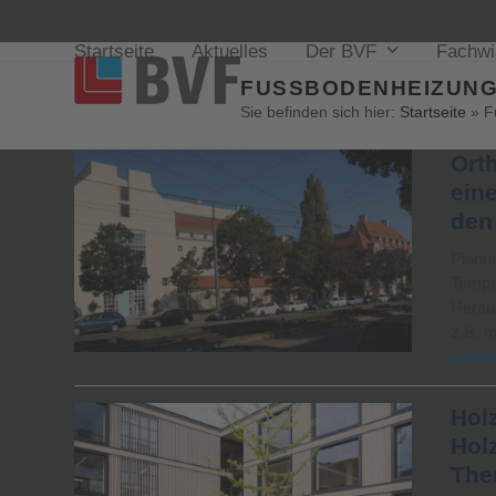
Startseite
Aktuelles
Der BVF
Fachw
FUSSBODENHEIZUNG
Sie befinden sich hier:
Startseite
»
F
Ort
ein
den
Planu
Temper
Heraus
z.B. 
weiter
Hol
Hol
The