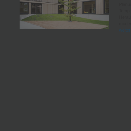
Planu
Temper
Heraus
moder
weiter