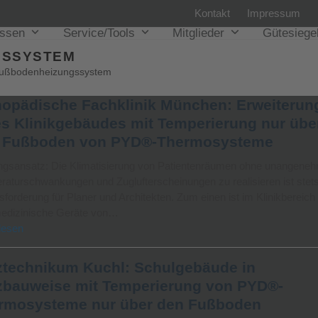
Kontakt
Impressum
issen
Service/Tools
Mitglieder
Gütesiege
SSYSTEM
ußbodenheizungssystem
hopädische Fachklinik München: Erweiterun
es Klinikgebäudes mit Temperierung nur übe
 Fußboden von PYD®-Thermosysteme
ngsansatz: Die Klimatisierung von Patientenräumen ohne unangene
aturschwankungen und Zuglufterscheinungen zu realisieren ist stets
forderung für Planer und Architekten. Zum einen ist im Klinikbereich
medizinische Geräte von…
lesen
ztechnikum Kuchl: Schulgebäude in
zbauweise mit Temperierung von PYD®-
rmosysteme nur über den Fußboden