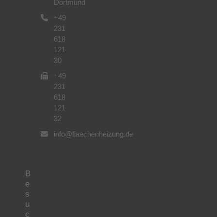
Dortmund
+49
231
618
121
30
+49
231
618
121
32
info@flaechenheizung.de
B
e
s
u
c