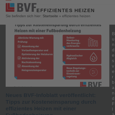
Open
Close
EFFIZIENTES HEIZEN
mobile
mobile
Sie befinden sich hier:
Startseite
»
effizientes heizen
menu
menu
B
u
n
d
e
s
v
e
r
b
a
n
Neues BVF-Infoblatt veröffentlicht:
d
Tipps zur Kosteneinsparung durch
F
effizientes Heizen mit einer
l
ä