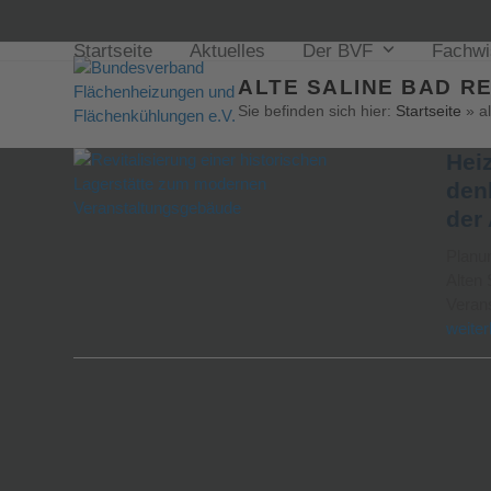
Startseite
Aktuelles
Der BVF
Fachw
ALTE SALINE BAD R
Sie befinden sich hier:
Startseite
»
a
Hei
den
der
Planun
Alten 
Veran
weiter