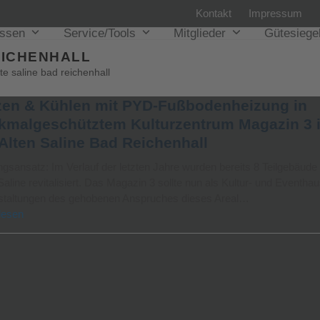
Kontakt
Impressum
issen
Service/Tools
Mitglieder
Gütesiege
EICHENHALL
lte saline bad reichenhall
zen & Kühlen mit PYD-Fußbodenheizung in
kmalgeschütztem Kulturzentrum Magazin 3 
 Alten Saline Bad Reichenhall
gsansatz: Im Verlauf der letzten Jahre wurden bereits 8 Teilgebäude
Saline revitalisiert. Das Magazin 3 sollte nun als Kultur- und Eventhau
staltungen des gehobenen Anspruches dieses Areal…
lesen