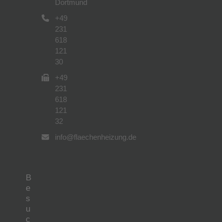
Dortmund
+49
231
618
121
30
+49
231
618
121
32
info@flaechenheizung.de
B
e
s
u
c