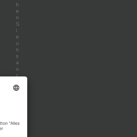
h
e
n
S
i
e
u
n
s
a
u
c
h
h
i
e
r
:
Facebook