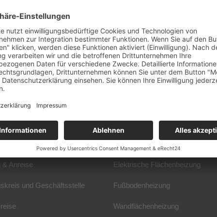
nheizung
auprodukte GmbH
VF
Fachwissen
 & Anreise
Elektrische Flächenheizung
skreis und Geschäftsstelle
Fußbodenheizung
reise
Wandflächenheizung