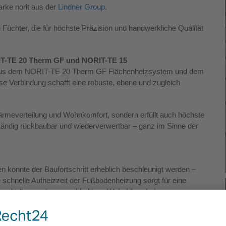
ke norit aus der
Lindner Group
.
 Füchter, die für höchste Präzision und handwerkliche Qualität
IT-TE 20 Therm GF und NORIT-TE 15
on aus dem NORIT-TE 20 Therm GF Flächenheizsystem und dem
e Verbindung schafft eine robuste, ebene und zugleich
ärmeverteilung und Wohnkomfort, sondern erfüllt auch höchste
tändig rückbaubar und wiederverwertbar – ganz im Sinne der
konnte der Baufortschritt erheblich beschleunigt werden –
schnelle Aufheizzeit der Fußbodenheizung sorgt für eine
und trägt zu einem nachhaltigen Wohnklima bei.