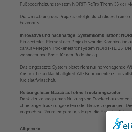
Fußbodenheizungssystem NORIT-ReTro Therm 35 der Mar
Die Umsetzung des Projekts erfolgte durch die Schreinerei
bekannt ist.
Innovative und nachhaltige Systemkombination: NOR
Ein zentrales Element des Projekts war die Kombinati
darauf verlegten Trockenestrichsystem NORIT-TE 15. Dies
wohngesunde Basis für den Bodenbelag.
Das eingesetzte System bietet nicht nur hervorragende W
Ansprüche an Nachhaltigkeit: Alle Komponenten sind volls
Kreislaufwirtschaft.
Reibungsloser Bauablauf ohne Trocknungszeiten
Dank der konsequenten Nutzung von Trockenbauelementen 
ohne lange Trocknungszeiten oder Bauverzögerungen. Die 
angenehme Raumtemperatur, steigert die Energieeffizienz 
Allgemein