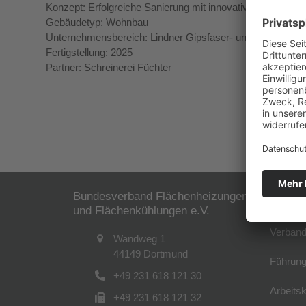
Konzept: Erfolgreiche Sanierung mit innovativer Fußbode
Gebäudetyp: Wohnbau
Unternehmensbereich: Lindner Gipsfaser- und Trockenb
Fertigstellung: 2025
Partner: Schreinerei Füchter
Bundesverband Flächenheizungen
Der B
und Flächenkühlungen e.V.
Verband
Wandweg 1
44149 Dortmund
Führung
+49 231 618 121 30
Arbeitsk
+49 231 618 121 32