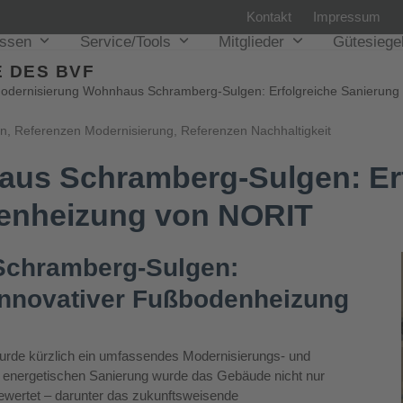
Kontakt
Impressum
issen
Service/Tools
Mitglieder
Gütesiege
 DES BVF
odernisierung Wohnhaus Schramberg-Sulgen: Erfolgreiche Sanierung
en
,
Referenzen Modernisierung
,
Referenzen Nachhaltigkeit
us Schramberg-Sulgen: Erf
denheizung von NORIT
Schramberg-Sulgen:
 innovativer Fußbodenheizung
rde kürzlich ein umfassendes Modernisierungs- und
r energetischen Sanierung wurde das Gebäude nicht nur
ewertet – darunter das zukunftsweisende