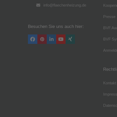
info@flaechenheizung.de
Kooperi
Presse
Besuchen Sie uns auch hier:
BVF Aw
BVF Sy
Facebook
Pinterest
LinkedIn
YouTube
Xing
Anmeldu
Rechtl
Kontakt
Impres
Datensc