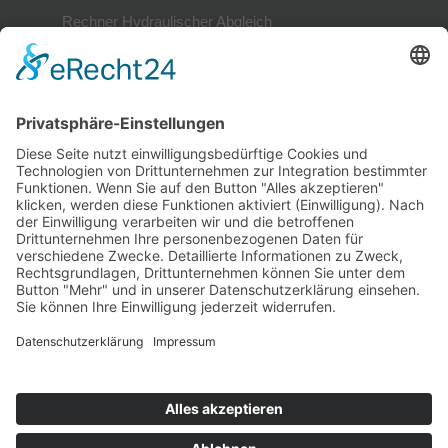
Rechner Hydraulischer Abgleich
Mitglieder
Mitgliederverzeichnis
Referenzobjekte
Mitglied werden
Mitglieder-Login
Gütesiegel
Alle Infos im Überblick