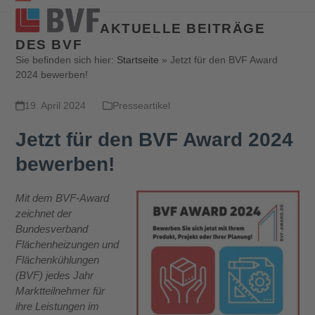
Open
Close
AKTUELLE BEITRÄGE
mobile
mobile
DES BVF
menu
menu
Sie befinden sich hier:
Startseite
»
Jetzt für den BVF Award
2024 bewerben!
19. April 2024
Presseartikel
Jetzt für den BVF Award 2024
bewerben!
Mit dem BVF-Award
zeichnet der
Bundesverband
Flächenheizungen und
Flächenkühlungen
(BVF) jedes Jahr
Marktteilnehmer für
ihre Leistungen im