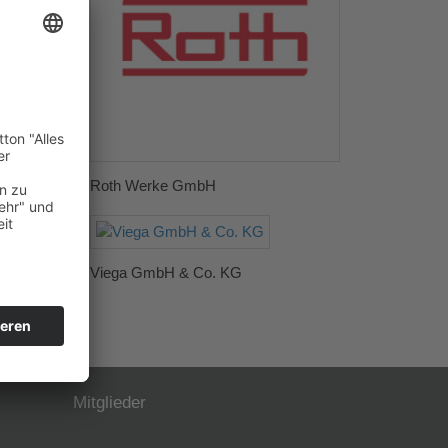
Roth Werke GmbH
Viega GmbH & Co. KG
Mitglieder