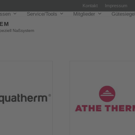
Kontakt
Impressum
issen
Service/Tools
Mitglieder
Gütesiege
M
peziell Naßsystem