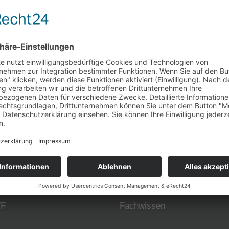
che Flächenheizsysteme GmbH
PYD-Thermosysteme GmbH
Deutschland GmbH
THERMOLUTZ GmbH & Co.
Heizungstechnik KG
VF
Fachwissen