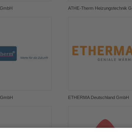
m GmbH
ATHE-Therm Heizungstechnik 
 GmbH
ETHERMA Deutschland GmbH