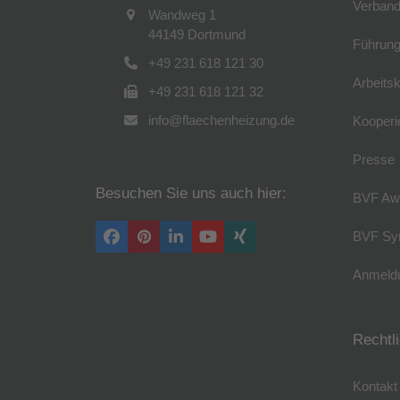
Verband
Wandweg 1
44149 Dortmund
Führung
+49 231 618 121 30
Arbeitsk
+49 231 618 121 32
info@flaechenheizung.de
Kooperi
Presse
Besuchen Sie uns auch hier:
BVF Aw
BVF Sy
Facebook
Pinterest
LinkedIn
YouTube
Xing
Anmeldu
Rechtl
Kontakt