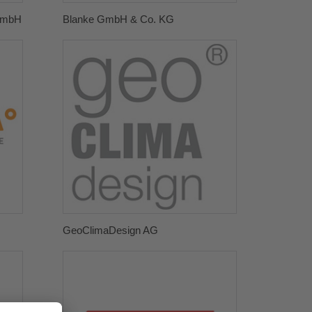
GmbH
Blanke GmbH & Co. KG
GeoClimaDesign AG