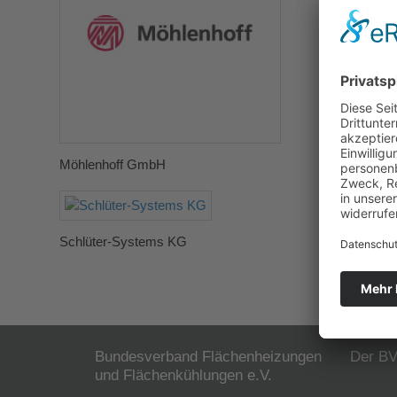
Möhlenhoff GmbH
Norddeuts
Schlüter-Systems KG
swisspor 
Bundesverband Flächenheizungen
Der B
und Flächenkühlungen e.V.